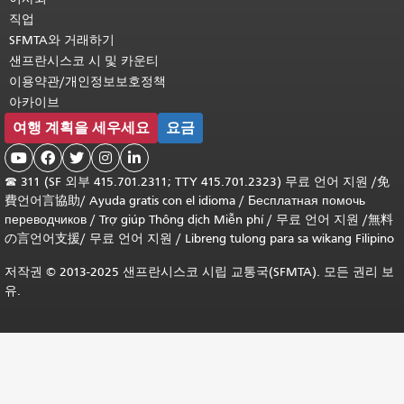
직업
SFMTA와 거래하기
샌프란시스코 시 및 카운티
이용약관/개인정보보호정책
아카이브
여행 계획을 세우세요
요금





☎
311 (SF 외부 415.701.2311; TTY 415.701.2323) 무료 언어 지원 /
免
費언어言協助
/
Ayuda gratis con el idioma
/
Бесплатная помочь
переводчиков
/
Trợ giúp Thông dịch Miễn phí
/
무료 언어 지원
/
無料
の言언어支援
/
무료 언어 지원
/
Libreng tulong para sa wikang Filipino
저작권 © 2013-2025 샌프란시스코 시립 교통국(SFMTA). 모든 권리 보
유.