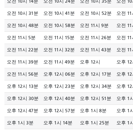
오전 10시 14분
오전 10시 24분
오전 10시 35분
오전 10
오전 10시 31분
오전 10시 41분
오전 10시 52분
오전 11
오전 10시 48분
오전 10시 58분
오전 11시 9분
오전 11
오전 11시 5분
오전 11시 15분
오전 11시 26분
오전 11
오전 11시 22분
오전 11시 32분
오전 11시 43분
오전 11
오전 11시 39분
오전 11시 49분
오후 12시
오후 12
오전 11시 56분
오후 12시 06분
오후 12시 17분
오후 12
오후 12시 13분
오후 12시 23분
오후 12시 34분
오후 12
오후 12시 30분
오후 12시 40분
오후 12시 51분
오후 1
오후 12시 47분
오후 12시 57분
오후 1시 8분
오후 1시
오후 1시 3분
오후 1시 14분
오후 1시 25분
오후 1시