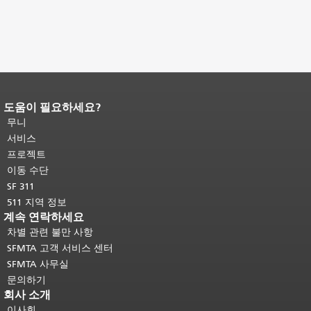
도움이 필요하세요?
페이지 내용 끝입니다.
이 페이지의 나
머지 내용은 모든 페이지에 반복됩니
무니
다.
메인 콘텐츠 상단으로 돌아가려면
서비스
여기를 클릭하십시오
.
프로젝트
이동 수단
SF 311
511 지역 정보
계속 연락하세요
차별 관련 불만 사항
SFMTA 고객 서비스 센터
SFMTA 사무실
문의하기
회사 소개
이사회