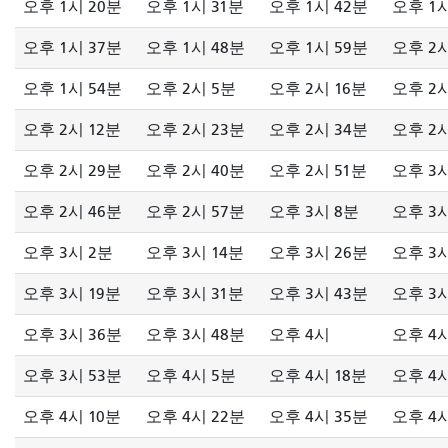
오후 1시 20분
오후 1시 31분
오후 1시 42분
오후 1시
오후 1시 37분
오후 1시 48분
오후 1시 59분
오후 2시
오후 1시 54분
오후 2시 5분
오후 2시 16분
오후 2시
오후 2시 12분
오후 2시 23분
오후 2시 34분
오후 2시
오후 2시 29분
오후 2시 40분
오후 2시 51분
오후 3
오후 2시 46분
오후 2시 57분
오후 3시 8분
오후 3시
오후 3시 2분
오후 3시 14분
오후 3시 26분
오후 3시
오후 3시 19분
오후 3시 31분
오후 3시 43분
오후 3시
오후 3시 36분
오후 3시 48분
오후 4시
오후 4시
오후 3시 53분
오후 4시 5분
오후 4시 18분
오후 4시
오후 4시 10분
오후 4시 22분
오후 4시 35분
오후 4시