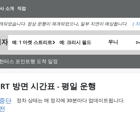
주
사 소개
직업
요
컨
개되었습니다. 정상 운행이 재개되었으나, 일부 지연이 예상됩니다.
(
지
텐
츠
출
최
획자
로
내
발
종
건
가
위
위
너
여
치
치
: 헌터스 포인트행 도착 일정
뛰
행
기
하
고
RT 방면 시간표 - 평일 운행
싶
은
 중단
정차 상태는 매 정각에 30분마다 업데이트됩니다.
방
이전
식