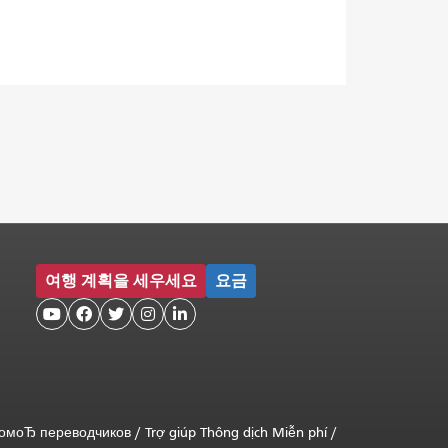
여행 계획을 세우세요
요금





помоЂ переводчиков
/
Trợ giúp Thông dịch Miễn phí
/