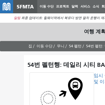
SFMTA
이동 수단
프로젝트
달력
서비스
소식
회
알림
최종 업데이트: 힐웨이역에서 북유다 방면 열차 운행이 재
여행 계
집
이동 수단
무니
54 펠턴
54번 펠턴
54번 펠턴행: 데일리 시티 BA
임시
및 