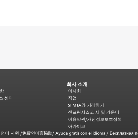
회사 소개
사항
이사회
비스 센터
직업
SFMTA와 거래하기
샌프란시스코 시 및 카운티
이용약관/개인정보보호정책
아카이브
무료 언어 지원 /
免費언어言協助
/
Ayuda gratis con el idioma
/
Бесплатная 