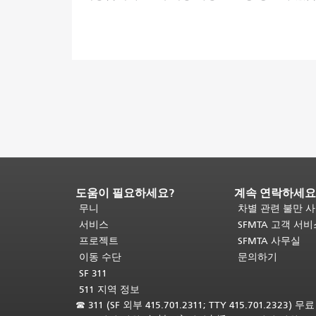
도움이 필요하세요?
계속 연락하세요
페
이
무니
차별 관련 불만 
지
서비스
SFMTA 고객 서
내
프로젝트
SFMTA 사무실
용
이동 수단
문의하기
끝
SF 311
입
511 지역 정보
니
☎
311 (SF 외부 415.701.2311; TTY 415.701.2323) 
다.
이