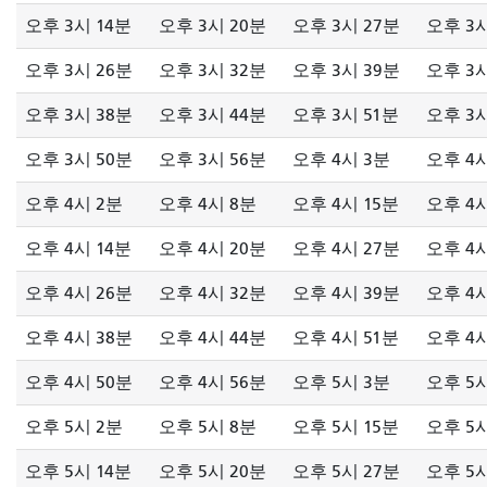
오후 3시 14분
오후 3시 20분
오후 3시 27분
오후 3시
오후 3시 26분
오후 3시 32분
오후 3시 39분
오후 3시
오후 3시 38분
오후 3시 44분
오후 3시 51분
오후 3시
오후 3시 50분
오후 3시 56분
오후 4시 3분
오후 4
오후 4시 2분
오후 4시 8분
오후 4시 15분
오후 4시
오후 4시 14분
오후 4시 20분
오후 4시 27분
오후 4시
오후 4시 26분
오후 4시 32분
오후 4시 39분
오후 4시
오후 4시 38분
오후 4시 44분
오후 4시 51분
오후 4시
오후 4시 50분
오후 4시 56분
오후 5시 3분
오후 5
오후 5시 2분
오후 5시 8분
오후 5시 15분
오후 5시
오후 5시 14분
오후 5시 20분
오후 5시 27분
오후 5시