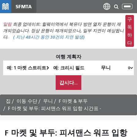
주
SFMTA
탐
요
색
컨
구
메
알림
최종 업데이트: 힐웨이역에서 북유다 방면 열차 운행이 재
텐
독
뉴
개되었습니다. 정상 운행이 재개되었으나, 일부 지연이 예상됩니
츠
하
다.
(
지난 48시간 동안
30건의 지연 발생)
전
로
다
환
건
너
여행 계획자
뛰
출
최
기
발
종
내
위
위
갑시다...
가
치
치
여
행
집
이동 수단
무니
F 마켓 & 부두
하
F 마켓 및 부두: 피셔맨스 워프 입항 시간표 -
고
싶
은
F 마켓 및 부두: 피셔맨스 워프 입항