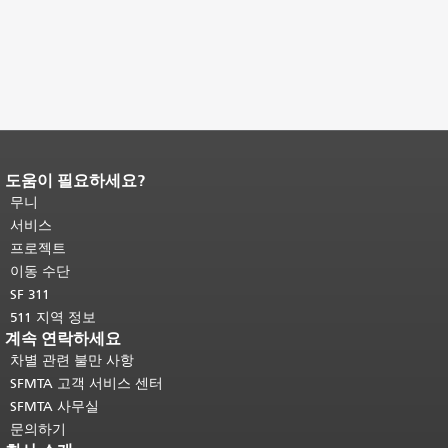
도움이 필요하세요?
페이지 내용 끝입니다.
이 페이지의 나
머지 내용은 모든 페이지에 반복됩니
무니
다.
메인 콘텐츠 상단으로 돌아가려면
서비스
여기를 클릭하십시오
.
프로젝트
이동 수단
SF 311
511 지역 정보
계속 연락하세요
차별 관련 불만 사항
SFMTA 고객 서비스 센터
SFMTA 사무실
문의하기