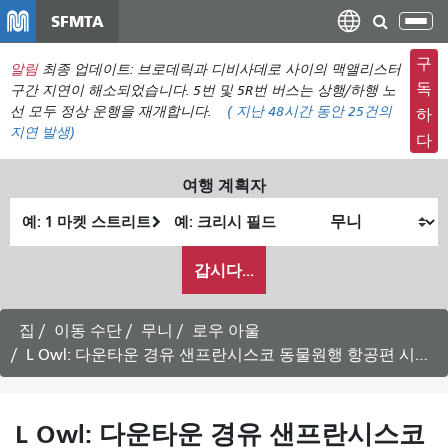
주
SFMTA
탐
요
색
컨
구
알림
최종 업데이트: 브로데릭과 디비사데로 사이의 맥앨리스터
메
텐
독
구간 지연이 해소되었습니다. 5번 및 5R번 버스는 상행/하행 노
뉴
츠
선 모두 정상 운행을 재개합니다.
(
지난 48시간 동안
25건의
하
전
지연 발생)
로
다
환
건
너
여행 계획자
뛰
출
최
기
발
종
내
위
위
갑시다...
가
치
치
여
행
집
이동 수단
무니
로우 아울
하
L Owl: 다운타운 경유 샌프란시스코 동물원행 항공편 시간표 -
고
싶
은
L Owl: 다운타운 경유 샌프란시스코