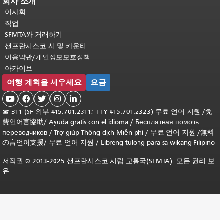
회사 소개
이사회
직업
SFMTA와 거래하기
샌프란시스코 시 및 카운티
이용약관/개인정보보호정책
아카이브
여행 계획을 세우세요
요금





☎
311 (SF 외부 415.701.2311; TTY 415.701.2323) 무료 언어 지원 /
免
費언어言協助
/
Ayuda gratis con el idioma
/
Бесплатная помочь
переводчиков
/
Trợ giúp Thông dịch Miễn phí
/
무료 언어 지원
/
無料
の言언어支援
/
무료 언어 지원
/
Libreng tulong para sa wikang Filipino
저작권 © 2013-2025 샌프란시스코 시립 교통국(SFMTA). 모든 권리 보
유.