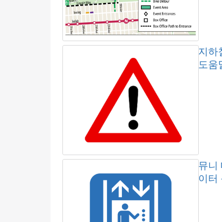
지하
도움
뮤니
이터