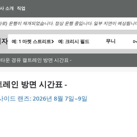
주
사 소개
직업
요
컨
로) 운행이 재개되었습니다. 정상 운행 중입니다. 일부 지연이 예상됩니
텐
츠
출
최
획자
로
내
발
종
건
가
위
위
너
여
치
치
타운 경유 캘트레인 방면 시간표 -
뛰
행
기
하
고
레인 방면 시간표 -
싶
은
이드 랜즈: 2026년 8월 7일~9일
방
식