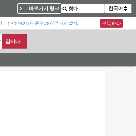
바로가기 링크
한국어
다.
(
지난 48시간 동안
30건의 지연 발생)
구독하다
갑시다...