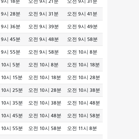
9시 18분
오전 9시 21분
오전 9시 31분
9시 28분
오전 9시 31분
오전 9시 41분
9시 36분
오전 9시 39분
오전 9시 49분
9시 45분
오전 9시 48분
오전 9시 58분
9시 55분
오전 9시 58분
오전 10시 8분
10시 5분
오전 10시 8분
오전 10시 18분
10시 15분
오전 10시 18분
오전 10시 28분
10시 25분
오전 10시 28분
오전 10시 38분
10시 35분
오전 10시 38분
오전 10시 48분
10시 45분
오전 10시 48분
오전 10시 58분
10시 55분
오전 10시 58분
오전 11시 8분