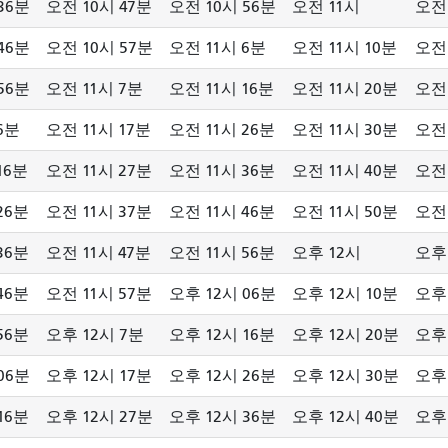
36분
오전 10시 47분
오전 10시 56분
오전 11시
오전 
46분
오전 10시 57분
오전 11시 6분
오전 11시 10분
오전 
56분
오전 11시 7분
오전 11시 16분
오전 11시 20분
오전 
6분
오전 11시 17분
오전 11시 26분
오전 11시 30분
오전 
16분
오전 11시 27분
오전 11시 36분
오전 11시 40분
오전 
26분
오전 11시 37분
오전 11시 46분
오전 11시 50분
오전 
36분
오전 11시 47분
오전 11시 56분
오후 12시
오후 
46분
오전 11시 57분
오후 12시 06분
오후 12시 10분
오후 
56분
오후 12시 7분
오후 12시 16분
오후 12시 20분
오후 
06분
오후 12시 17분
오후 12시 26분
오후 12시 30분
오후 
16분
오후 12시 27분
오후 12시 36분
오후 12시 40분
오후 