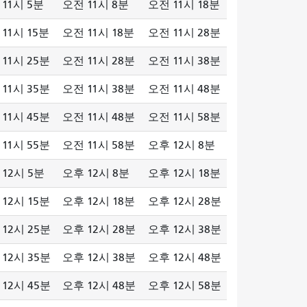
11시 5분
오전 11시 8분
오전 11시 18분
11시 15분
오전 11시 18분
오전 11시 28분
11시 25분
오전 11시 28분
오전 11시 38분
11시 35분
오전 11시 38분
오전 11시 48분
11시 45분
오전 11시 48분
오전 11시 58분
11시 55분
오전 11시 58분
오후 12시 8분
12시 5분
오후 12시 8분
오후 12시 18분
12시 15분
오후 12시 18분
오후 12시 28분
12시 25분
오후 12시 28분
오후 12시 38분
12시 35분
오후 12시 38분
오후 12시 48분
12시 45분
오후 12시 48분
오후 12시 58분