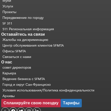
страницы.
Муни
Остальная часть этой
страницы повторяется на каждой
Услуги
странице.
Вернуться к началу
Проекты
основного содержимого
.
Передвижение по городу
SF 311
511 Региональная информация
Оставайтесь на связи
Жалобы на дискриминацию
Центр обслуживания клиентов SFMTA
Офисы SFMTA
Связаться с нами
О нас
совет директоров
Карьера
Ведение бизнеса с SFMTA
Город и округ Сан-Франциско
Условия использования/Политика конфиденциальности
Архивы
Спланируйте свою поездку
Тарифы