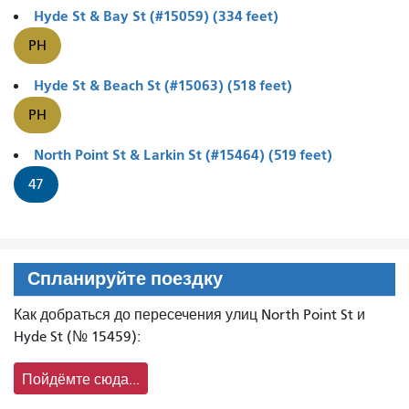
Hyde St & Bay St (#15059) (334 feet)
PH
Hyde St & Beach St (#15063) (518 feet)
PH
North Point St & Larkin St (#15464) (519 feet)
47
Спланируйте поездку
Как добраться до пересечения улиц North Point St и
Hyde St (№ 15459):
Пойдёмте сюда...