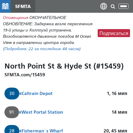
Перейти
SFMTA
Пер
к
нав
Оповещения
ОКОНЧАТЕЛЬНОЕ
общему
ОБНОВЛЕНИЕ: Задержка возле пересечения
содержанию
19-й улицы и Холлоуэй устранена.
Подписаться
Возобновляется движение поездов M Ocean
View в направлении центра города.
(Подробнее:
22
за последние 48 часов)
North Point St & Hyde St (#15459)
SFMTA.com/15459
к
Caltrain Depot
1, 16
мин
30
к
West Portal Station
14
мин
91
к
Fisherman`s Wharf
20, 45
мин
28