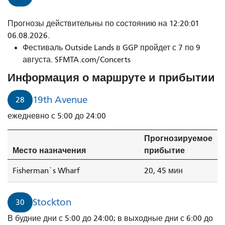
Поезд
Прогнозы действительны по состоянию на 12:20:01
№
06.08.2026.
30
Фестиваль Outside Lands в GGP пройдет с 7 по 9
из
августа. SFMTA.com/Concerts
Стоктона
Информация о маршруте и прибытии
до
депо
19th Avenue
28
Калтрейн
ежедневно с 5:00 до 24:00
прибывает
за
Прогнозируемое
1
Место назначения
прибытие
минуту.
Fisherman`s Wharf
20, 45 мин
Stockton
30
В будние дни с 5:00 до 24:00; в выходные дни с 6:00 до