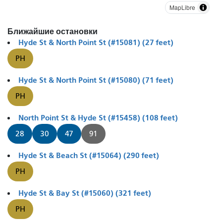
MapLibre
Ближайшие остановки
Hyde St & North Point St (#15081) (27 feet)
PH
Hyde St & North Point St (#15080) (71 feet)
PH
North Point St & Hyde St (#15458) (108 feet)
28
30
47
91
Hyde St & Beach St (#15064) (290 feet)
PH
Hyde St & Bay St (#15060) (321 feet)
PH