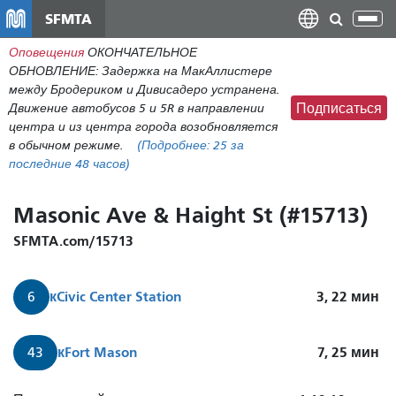
Перейти
SFMTA
Пер
к
нав
Оповещения
ОКОНЧАТЕЛЬНОЕ
общему
ОБНОВЛЕНИЕ: Задержка на МакАллистере
содержанию
между Бродериком и Дивисадеро устранена.
Движение автобусов 5 и 5R в направлении
Подписаться
центра и из центра города возобновляется
в обычном режиме.
(Подробнее:
25
за
последние 48 часов)
Masonic Ave & Haight St (#15713)
SFMTA.com/15713
к
Civic Center Station
3, 22
мин
6
к
Fort Mason
7, 25
мин
43