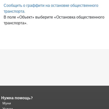
Сообщить о граффити на остановке общественного
транспорта.
В поле «Объект» выберите «Остановка общественного
транспорта».
Нужна помощь?
Конец содержимого
страницы.
Муни
Остальная часть этой
страницы повторяется на каждой
Услуги