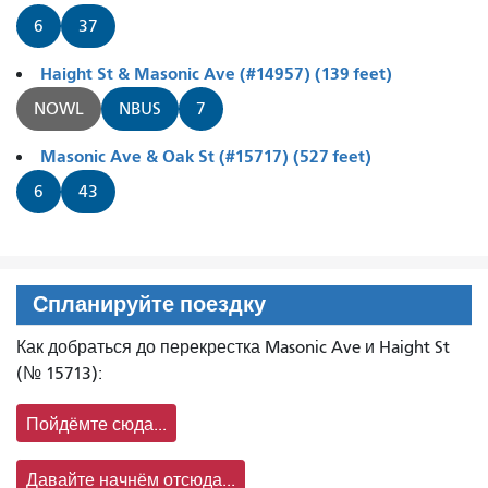
6
37
Haight St & Masonic Ave (#14957) (139 feet)
NOWL
NBUS
7
Masonic Ave & Oak St (#15717) (527 feet)
6
43
Спланируйте поездку
Как добраться до перекрестка Masonic Ave и Haight St
(№ 15713):
Пойдёмте сюда...
Давайте начнём отсюда...