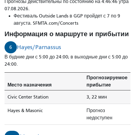
Автобус
Прогнозы действительны по состоянию на 4:46:46 утра
№
07.08.2026.
6
Фестиваль Outside Lands в GGP пройдет с 7 по 9
Хейз/
августа. SFMTA.com/Concerts
Парнассус
Информация о маршруте и прибытии
прибудет
через
Hayes/Parnassus
6
3
В будние дни с 5:00 до 24:00; в выходные дни с 5:00 до
минуты.
24:00.
Прогнозируемое
Место назначения
прибытие
Civic Center Station
3, 22 мин
Hayes & Masonic
Прогноз
недоступен