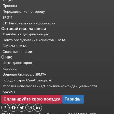
странице.
Вернуться к началу
Проекты
основного содержимого
.
Передвижение по городу
SF 311
511 Региональная информация
Оставайтесь на связи
Жалобы на дискриминацию
Центр обслуживания клиентов SFMTA
Офисы SFMTA
Связаться с нами
О нас
совет директоров
Карьера
Ведение бизнеса с SFMTA
Город и округ Сан-Франциско
Условия использования/Политика конфиденциальности
Архивы
Спланируйте свою поездку
Тарифы
5



