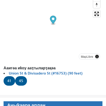
MapLibre
Ааигәа иҟоу ааҭгыларҭақәа
Union St & Divisadero St (#16753) (90 feet)
41
45
Аныҟәара аплан