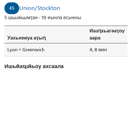
рышьҭахь
Union/Stockton
45
иаауеит.
5 шьыжьымҭан - 10 ҽынла есыҽны
Иазԥхьагәаҭоу
Уахьнеиуа аҭыԥ
аара
Lyon + Greenwich
4, 8 мин
Ишыҟаҵәҟьоу ахсаала