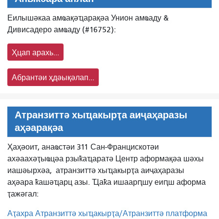
Еилышәкаа амҩақәҵарақәа Унион амҩаду &
Дивисадеро амҩаду (#16752):
Ҳцап арахь...
Абрантәи ҳдәықәлап...
Атранзиттә хыҵакырҭа аиҷаҳаразы
аҳәарақәа
Ҳаҳәоит, анаҩстәи 311 Сан-Францискотәи
ахәаахәҭыҩцәа рзыҟаҵаратә Центр аформақәа шәхы
иашәырхәа,
атранзиттә хыҵакырҭа аиҷаҳаразы
аҳәара ҟашәҵарц азы. Ҵаҟа ишаарԥшу еиԥш аформа
ҭажәгал:
Аҭахра Атранзиттә хыҵакырҭа/Атранзиттә платформа