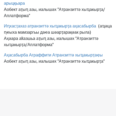
арыцқьара
Аобект аҭыԥ азы, иалышәх "Атранзиттә хыҵакырҭа/
Аплатформа"
Иԥхасҭахаз атранзиттә хыҵакырҭа аҳасабырба
(аҵәца
ԥҽыха мамзаргьы даҽа шәарҭарақәак рыла)
Аҳәара аҟазшьа аҭыԥ азы, иалышәх "Атранзиттә
хыҵакырҭа/Аплатформа"
Аҳасабырба Аграффити Атранзиттә хыҵакырҭаҿы
Аобект аҭыԥ азы, иалышәх "Атранзиттә хыҵакырҭа"