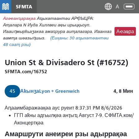
Перейти
SFMTA
Ана
к
аԥс
Агәҽанҵарақәа
Аҵыхәтәантәи АРҾЫЦРА:
основному
Аҭалара N Иуда Хиллвеи аҿы ирыцқьоуп.
содержаниу
Иааиԥмырҟьаӡакәа амаҵзура аиҭалагара. Иаанхаз
Аҽаҩра
аамҭа шәазыԥшыз.
(Еиҳаны:
30
аҵыхәтәантәи
48 сааҭ рзы)
Union St & Divisadero St (#16752)
SFMTA.com/16752
Аҟынӡа
Lyon + Greenwich
4, 8
Мин
45
45
Аԥааимбаражәақәа аус руеит 8:37:31 PM 8/6/2026
Унион/
ГГП аҟны адгьылқәа анҭыҵ Август 7-9. СФМТА.ком/
Стоктон
Аконцертқәа
4
Амаршрути анеиреи рзы адыррақәа
минуҭ