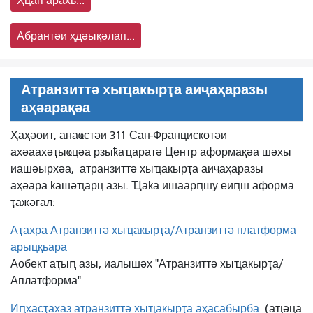
Ҳцап арахь...
Абрантәи ҳдәықәлап...
Атранзиттә хыҵакырҭа аиҷаҳаразы
аҳәарақәа
Ҳаҳәоит, анаҩстәи 311 Сан-Францискотәи
ахәаахәҭыҩцәа рзыҟаҵаратә Центр аформақәа шәхы
иашәырхәа,
атранзиттә хыҵакырҭа аиҷаҳаразы
аҳәара ҟашәҵарц азы. Ҵаҟа ишаарԥшу еиԥш аформа
ҭажәгал:
Аҭахра Атранзиттә хыҵакырҭа/Атранзиттә платформа
арыцқьара
Аобект аҭыԥ азы, иалышәх "Атранзиттә хыҵакырҭа/
Аплатформа"
Иԥхасҭахаз атранзиттә хыҵакырҭа аҳасабырба
(аҵәца