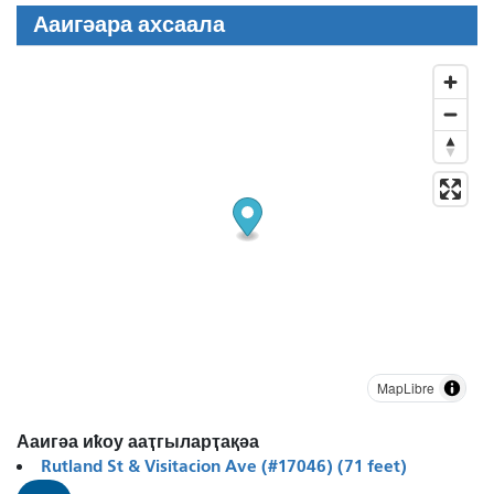
Ааигәара ахсаала
MapLibre
Ааигәа иҟоу ааҭгыларҭақәа
Rutland St & Visitacion Ave (#17046) (71 feet)