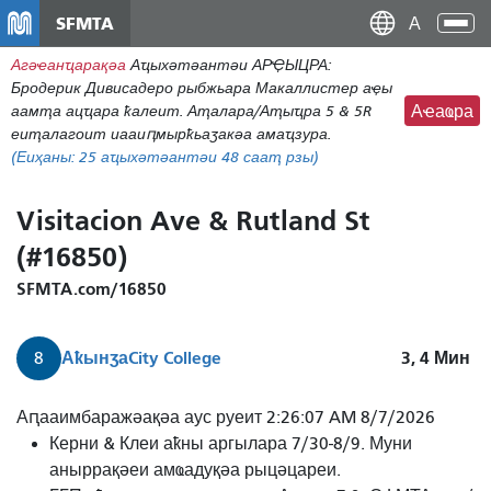
Перейти
SFMTA
Ана
к
аԥс
Агәҽанҵарақәа
Аҵыхәтәантәи АРҾЫЦРА:
основному
Бродерик Дивисадеро рыбжьара Макаллистер аҿы
содержаниу
аамҭа ацҵара ҟалеит. Аҭалара/Аҭыҵра 5 & 5R
Аҽаҩра
еиҭалагоит иааиԥмырҟьаӡакәа амаҵзура.
(Еиҳаны:
25
аҵыхәтәантәи 48 сааҭ рзы)
Visitacion Ave & Rutland St
(#16850)
SFMTA.com/16850
Аҟынӡа
City College
3, 4
Мин
8
8
Аԥааимбаражәақәа аус руеит 2:26:07 AM 8/7/2026
Беишор
Керни & Клеи аҟны аргылара 7/30-8/9. Муни
3
аныррақәеи амҩадуқәа рыцәцареи.