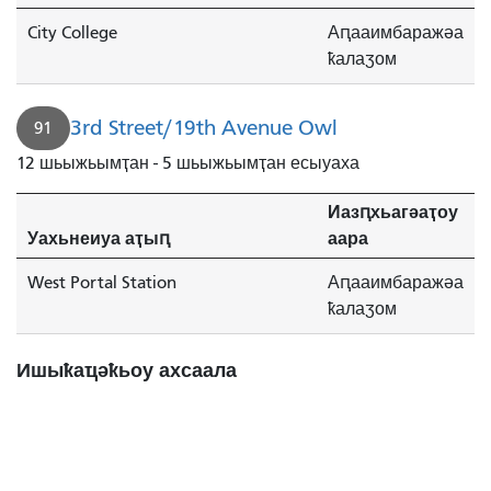
City College
Аԥааимбаражәа
ҟалаӡом
3rd Street/19th Avenue Owl
91
12 шьыжьымҭан - 5 шьыжьымҭан есыуаха
Иазԥхьагәаҭоу
Уахьнеиуа аҭыԥ
аара
West Portal Station
Аԥааимбаражәа
ҟалаӡом
Ишыҟаҵәҟьоу ахсаала