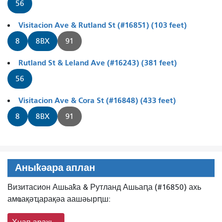
56
Visitacion Ave & Rutland St (#16851) (103 feet)
8
8BX
91
Rutland St & Leland Ave (#16243) (381 feet)
56
Visitacion Ave & Cora St (#16848) (433 feet)
8
8BX
91
Аныҟәара аплан
Визитасион Ашьаҟа & Рутланд Ашьаԥа (#16850) ахь
амҩақәҵарақәа аашәырԥш: