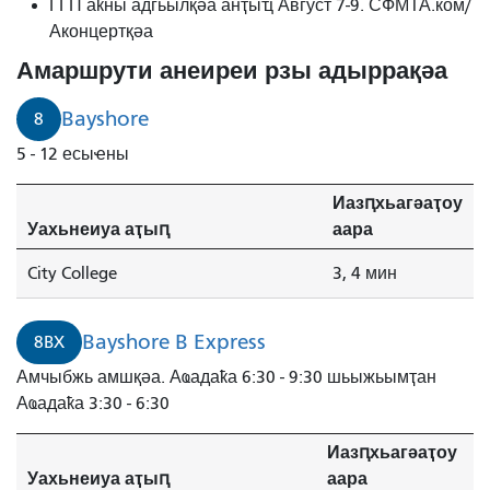
минуҭ
ГГП аҟны адгьылқәа анҭыҵ Август 7-9. СФМТА.ком/
рышьҭахь
Аконцертқәа
инаӡоит.
Амаршрути анеиреи рзы адыррақәа
8
Беишор
Bayshore
8
4
5 - 12 есыҽны
минуҭк
рышьҭахь
Иазԥхьагәаҭоу
инаӡоит.
Уахьнеиуа аҭыԥ
аара
City College
3, 4 мин
Bayshore B Express
8BX
Амчыбжь амшқәа. Аҩадаҟа 6:30 - 9:30 шьыжьымҭан
Аҩадаҟа 3:30 - 6:30
Иазԥхьагәаҭоу
Уахьнеиуа аҭыԥ
аара