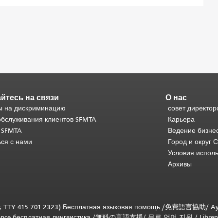
йтесь на связи
О нас
 на дискриминацию
совет директор
обслуживания клиентов SFMTA
Карьера
 SFMTA
Ведение бизне
ься с нами
Город и округ 
Условия испол
Архивы
; TTY 415.701.2323) Бесплатная языковая помощь /
免費語言協助
/
Ay
tance бесплатная лингвистика
/
無料の言語支援
/
무료 언어 지원
/
Libren