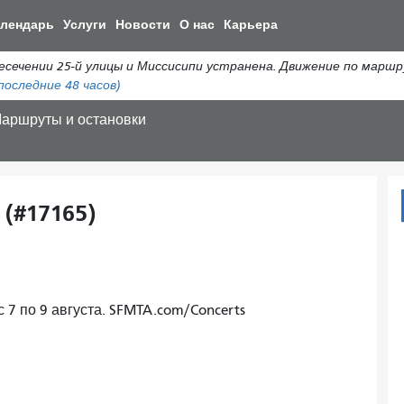
Перейти
алендарь
Услуги
Новости
О нас
Карьера
к
общему
ении 25-й улицы и Миссисипи устранена. Движение по маршрут
содержанию
последние 48 часов)
аршруты и остановки
 (#17165)
с 7 по 9 августа. SFMTA.com/Concerts