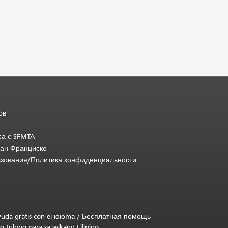
ов
са с SFMTA
Сан-Франциско
ьзования/Политика конфиденциальности
uda gratis con el idioma
/
Бесплатная помощь
g tulong para sa wikang Filipino