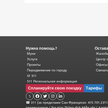
Нужна помощь?
Остава
Конец
содержимого
Муни
Жалобы
страницы.
Остальная
Услуги
Центр 
часть
Проекты
Офисы
этой
Передвижение по городу
Связат
страницы
SF 311
повторяется
511 Региональная информация
на
Спланируйте свою поездку
Тарифы
каждой
странице.
5




Вернуться
☎
311 (за пределами Сан-Франциско: 415.701.2311
к
переводчиков
/
Trợ giúp Thông dịch Miễn phí
/
Assis