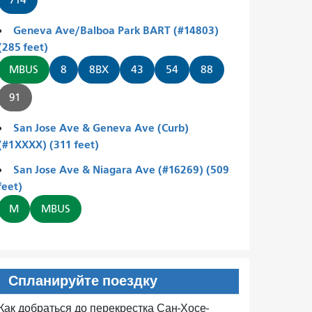
714
Geneva Ave/Balboa Park BART (#14803)
(285 feet)
MBUS
8
8BX
43
54
88
91
San Jose Ave & Geneva Ave (Curb)
(#1XXXX) (311 feet)
San Jose Ave & Niagara Ave (#16269) (509
feet)
M
MBUS
Спланируйте поездку
Как добраться до перекрестка Сан-Хосе-