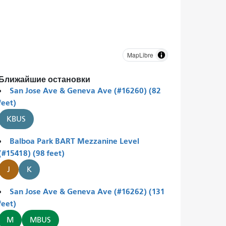
MapLibre
Ближайшие остановки
San Jose Ave & Geneva Ave (#16260) (82
feet)
KBUS
Balboa Park BART Mezzanine Level
(#15418) (98 feet)
J
K
San Jose Ave & Geneva Ave (#16262) (131
feet)
M
MBUS