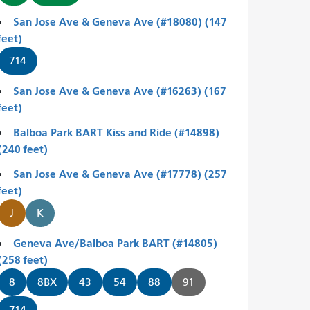
San Jose Ave & Geneva Ave (#18080) (147
feet)
714
San Jose Ave & Geneva Ave (#16263) (167
feet)
Balboa Park BART Kiss and Ride (#14898)
(240 feet)
San Jose Ave & Geneva Ave (#17778) (257
feet)
J
K
Geneva Ave/Balboa Park BART (#14805)
(258 feet)
8
8BX
43
54
88
91