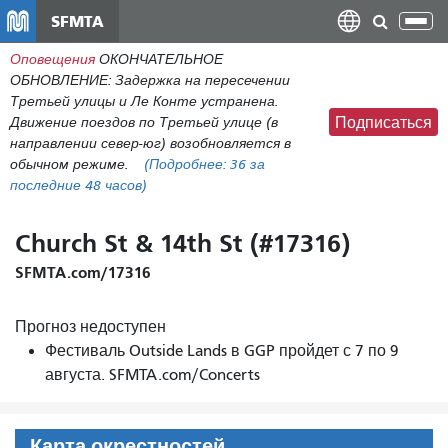
Перейти
SFMTA
Пер
к
нав
Оповещения
ОКОНЧАТЕЛЬНОЕ
общему
ОБНОВЛЕНИЕ: Задержка на пересечении
содержанию
Третьей улицы и Ле Конте устранена.
Движение поездов по Третьей улице (в
Подписаться
направлении север-юг) возобновляется в
обычном режиме.
(Подробнее:
36
за
последние 48 часов)
Church St & 14th St (#17316)
SFMTA.com/17316
Прогноз недоступен
Фестиваль Outside Lands в GGP пройдет с 7 по 9
августа. SFMTA.com/Concerts
Карта окрестностей