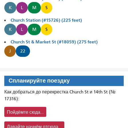
K
L
M
S
Church Station (#15726) (225 feet)
K
L
M
S
Church St & Market St (#18059) (275 feet)
J
22
Спланируйте поездку
Как добраться до перекрестка Church St и 14th St (№
17316):
Пойдёмте сюда...
Давайте начнём отсюда...