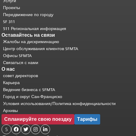
страницы повторяется на каждой
Услуги
странице.
Вернуться к началу
Проекты
основного содержимого
.
Передвижение по городу
SF 311
511 Региональная информация
Оставайтесь на связи
Жалобы на дискриминацию
Центр обслуживания клиентов SFMTA
Офисы SFMTA
Связаться с нами
О нас
совет директоров
Карьера
Ведение бизнеса с SFMTA
Город и округ Сан-Франциско
Условия использования/Политика конфиденциальности
Архивы
Спланируйте свою поездку
Тарифы
5



