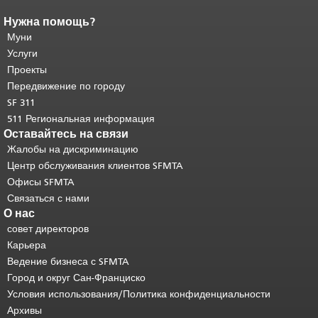
Нужна помощь?
Конец содержимого
страницы.
Муни
Остальная часть этой
страницы повторяется на каждой
Услуги
странице.
Вернуться к началу
Проекты
основного содержимого
.
Передвижение по городу
SF 311
511 Региональная информация
Оставайтесь на связи
Жалобы на дискриминацию
Центр обслуживания клиентов SFMTA
Офисы SFMTA
Связаться с нами
О нас
совет директоров
Карьера
Ведение бизнеса с SFMTA
Город и округ Сан-Франциско
Условия использования/Политика конфиденциальности
Архивы