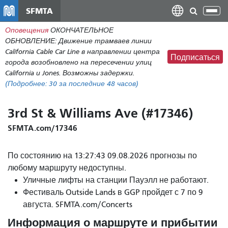
Перейти
SFMTA
Пер
к
нав
Оповещения
ОКОНЧАТЕЛЬНОЕ
общему
ОБНОВЛЕНИЕ: Движение трамваев линии
содержанию
California Cable Car Line в направлении центра
Подписаться
города возобновлено на пересечении улиц
California и Jones. Возможны задержки.
(Подробнее:
30
за последние 48 часов)
3rd St & Williams Ave (#17346)
SFMTA.com/17346
По состоянию на 13:27:43 09.08.2026 прогнозы по
любому маршруту недоступны.
Уличные лифты на станции Пауэлл не работают.
Фестиваль Outside Lands в GGP пройдет с 7 по 9
августа. SFMTA.com/Concerts
Информация о маршруте и прибытии