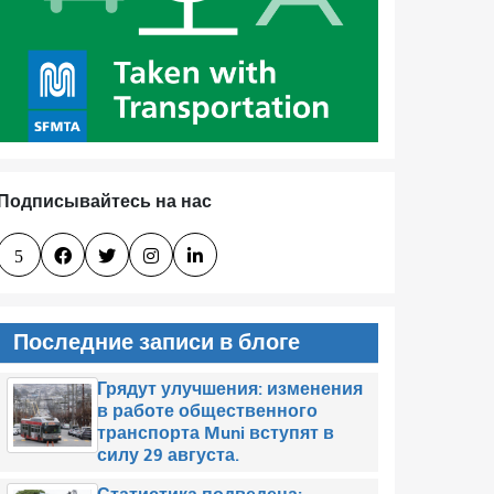
Подписывайтесь на нас
5




Последние записи в блоге
Грядут улучшения: изменения
в работе общественного
транспорта Muni вступят в
силу 29 августа.