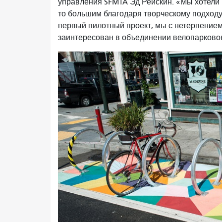
управления SFMTA Эд Рейскин. «Мы хотели п
то большим благодаря творческому подходу
первый пилотный проект, мы с нетерпением
заинтересован в объединении велопарковок