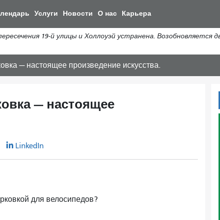
Перейти
алендарь
Услуги
Новости
О нас
Карьера
к
общему
сечения 19-й улицы и Холлоуэй устранена. Возобновляется дви
содержанию
вка — настоящее произведение искусства.
овка — настоящее
r
LinkedIn
арковкой для велосипедов?