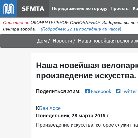
SFMTA
Передвижение по городу
Проекты
К
Оповещения
ОКОНЧАТЕЛЬНОЕ ОБНОВЛЕНИЕ: Задержка возле пере
центра города.
(Подробнее:
22
за последние 48 часов)
Дом
Новости
Наша новейшая велопарко
Наша новейшая велопарк
произведение искусства.
Поделиться этим:
Facebook
Twitte
К
Бен Хосе
Понедельник, 28 марта 2016 г.
Произведение искусства, которое служит п