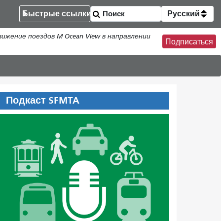
Быстрые ссылки
Русский
жение поездов M Ocean View в направлении
Подписаться
Подкаст SFMTA