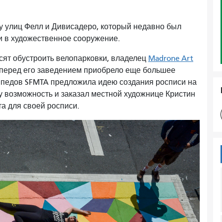
лу улиц Фелл и Дивисадеро, который недавно был
и в художественное сооружение.
осят обустроить велопарковки, владелец
Madrone Art
 перед его заведением приобрело еще большее
ипедов SFMTA предложила идею создания росписи на
ту возможность и заказал местной художнице Кристин
та для своей росписи.