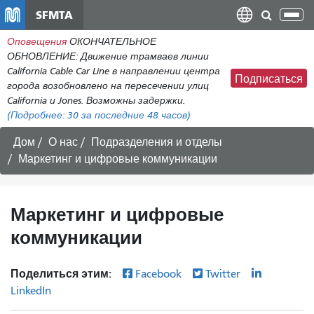
Перейти
SFMTA
Пер
к
нав
Оповещения
ОКОНЧАТЕЛЬНОЕ
общему
ОБНОВЛЕНИЕ: Движение трамваев линии
содержанию
California Cable Car Line в направлении центра
Подписаться
города возобновлено на пересечении улиц
California и Jones. Возможны задержки.
(Подробнее:
30
за последние 48 часов)
Дом
О нас
Подразделения и отделы
Маркетинг и цифровые коммуникации
Маркетинг и цифровые
коммуникации
Поделиться этим:
Facebook
Twitter
LinkedIn