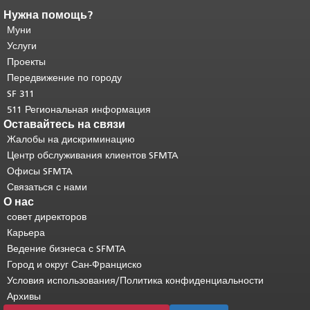
Нужна помощь?
Конец содержимого
страницы.
Муни
Остальная часть этой
страницы повторяется на каждой
Услуги
странице.
Вернуться к началу
Проекты
основного содержимого
.
Передвижение по городу
SF 311
511 Региональная информация
Оставайтесь на связи
Жалобы на дискриминацию
Центр обслуживания клиентов SFMTA
Офисы SFMTA
Связаться с нами
О нас
совет директоров
Карьера
Ведение бизнеса с SFMTA
Город и округ Сан-Франциско
Условия использования/Политика конфиденциальности
Архивы