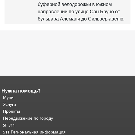
буферной велодорожки в южном
направлении по улице Сан-Бруно от
бульвара Алемани до Сильвер-авеню.
Нужна помощь?
Конец содержимого
страницы.
Муни
Остальная часть этой
страницы повторяется на каждой
Услуги
странице.
Вернуться к началу
Проекты
основного содержимого
.
Передвижение по городу
SF 311
511 Региональная информация