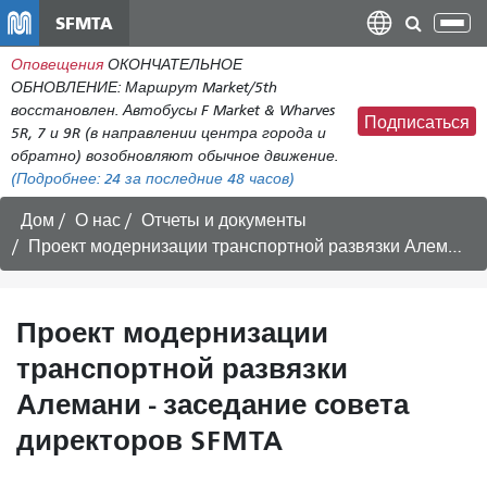
Перейти
SFMTA
Пер
к
нав
Оповещения
ОКОНЧАТЕЛЬНОЕ
общему
ОБНОВЛЕНИЕ: Маршрут Market/5th
содержанию
восстановлен. Автобусы F Market & Wharves
Подписаться
5R, 7 и 9R (в направлении центра города и
обратно) возобновляют обычное движение.
(Подробнее:
24
за последние 48 часов)
Дом
О нас
Отчеты и документы
Проект модернизации транспортной развязки Алемани - заседание совета директоров SFMTA
Проект модернизации
транспортной развязки
Алемани - заседание совета
директоров SFMTA