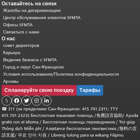
Оставайтесь на связи
Жалобы на дискриминацию
Центр обслуживания клиентов SFMTA
Офисы SFMTA
Связаться с нами
О нас
совет директоров
Карьера
Ведение бизнеса с SFMTA
Город и округ Сан-Франциско
Условия использования/Политика конфиденциальности
Архивы
Спланируйте свою поездку
Тарифы
5




☎
311 (за пределами Сан-Франциско: 415.701.2311; TTY
415.701.2323) Бесплатная языковая помощь /
免費語言協助
/
Ayuda
gratis con el idioma
/
Бесплатная помощь переводчиков
/
Trợ giúp
Thông dịch Miễn phí
/
Assistance бесплатная лингвистика
/
無料の言
語支援
/
무료 언어 지원
/
Libreng tulong para sa wikang Filipino