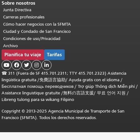
Sobre nosotros
Junta Directiva
Carreras profesionales
Cómo hacer negocios con la SFMTA
Ciudad y Condado de San Francisco
Condiciones de uso/Privacidad
Archivo
Planifica tu viaje
Tarifas





☎
311 (Fuera de SF 415.701.2311; TTY 415.701.2323) Asistencia
lingüística gratuita /
免費語言協助
/
Ayuda gratis con el idioma
/
Бесплатная помощь переводчиков
/
Trợ giúp Thông dịch Miễn phí
/
Assistance linguistique gratuite
/
無料の言語支援
/
무료 언어 지원
/
Libreng tulong para sa wikang Filipino
Copyright © 2013-2025 Agencia Municipal de Transporte de San
Francisco (SFMTA). Todos los derechos reservados.