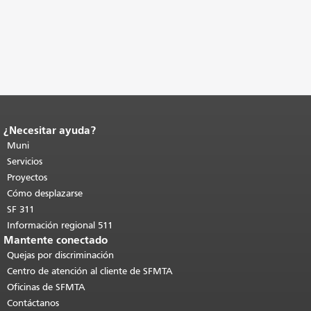
¿Necesitar ayuda?
Fin del contenido de la página.
El resto
de esta página se repite en todas las
Muni
páginas.
Volver al principio del
Servicios
contenido principal
.
Proyectos
Cómo desplazarse
SF 311
Información regional 511
Mantente conectado
Quejas por discriminación
Centro de atención al cliente de SFMTA
Oficinas de SFMTA
Contáctanos