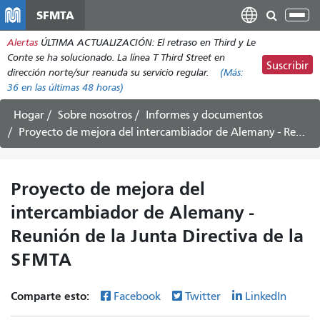
Pasar
SFMTA
Alt
al
nav
Alertas
ÚLTIMA ACTUALIZACIÓN: El retraso en Third y Le
contenido
Conte se ha solucionado. La línea T Third Street en
principal
Suscribir
dirección norte/sur reanuda su servicio regular.
(Más:
36
en las últimas 48 horas)
Hogar
Sobre nosotros
Informes y documentos
Proyecto de mejora del intercambiador de Alemany - Reunión de la Junta Directiva de la SFMTA
Proyecto de mejora del
intercambiador de Alemany -
Reunión de la Junta Directiva de la
SFMTA
Comparte esto:
Facebook
Twitter
LinkedIn