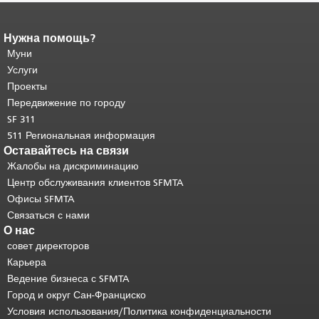
Нужна помощь?
Конец содержимого
страницы.
Муни
Остальная часть этой
страницы повторяется на каждой
Услуги
странице.
Вернуться к началу
Проекты
основного содержимого
.
Передвижение по городу
SF 311
511 Региональная информация
Оставайтесь на связи
Жалобы на дискриминацию
Центр обслуживания клиентов SFMTA
Офисы SFMTA
Связаться с нами
О нас
совет директоров
Карьера
Ведение бизнеса с SFMTA
Город и округ Сан-Франциско
Условия использования/Политика конфиденциальности