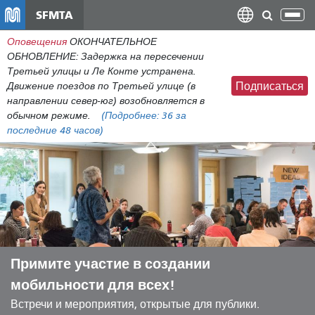
Перейти
SFMTA
Пер
к
нав
Оповещения
ОКОНЧАТЕЛЬНОЕ
общему
ОБНОВЛЕНИЕ: Задержка на пересечении
содержанию
Третьей улицы и Ле Конте устранена.
Движение поездов по Третьей улице (в
Подписаться
направлении север-юг) возобновляется в
обычном режиме.
(Подробнее:
36
за
последние 48 часов)
Примите участие в создании
мобильности для всех!
Встречи и мероприятия, открытые для публики.