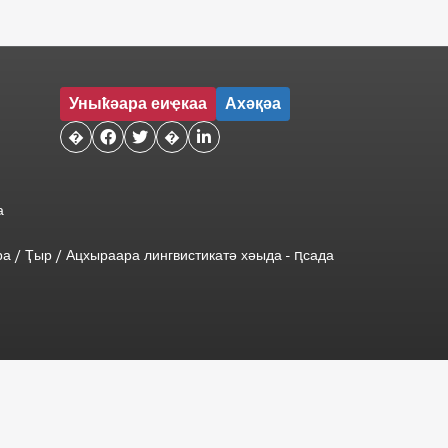
Уныҟәара еиҿкаа
Ахәқәа
�


�

а
ра
/
Ҭыр
/
Ацхыраара
лингвистикатә
хәыда
-
ԥсада