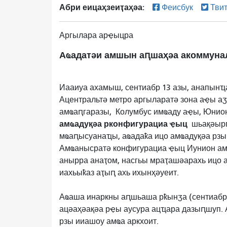
Абри еицаҳзеиҭаҳәа:
Феисбук
Тви
Аргылара арҿыцра
Аҩадатәи амшын аԥшаҳәа акоммунал
Иааиуа ахамыш, сентиабр 13 азы, анапынҵа
Ацентральтә метро аргыларатә зона аҿы аӡ
амҩаԥгаразы, Колумбус имҩаду аҿы, Юнио
амҩадуқәа рконфигурациа ҿыц
шьақәырг
мҩаԥысуанаҵы, аҩадаҟа ицо амҩадуқәа рзы
Амҩанысратә конфигурациа ҿыц Иунион ам
анырра анаҭом, насгьы мраҭашәарахь ицо а
иахьыҟаз аҭыԥ ахь ихынҳәуеит.
Аҩаша инаркны аԥшьаша рҟынӡа (сентиабр 
ацәаҳәақәа рҿы аусура ацҵара дазыԥшуп. 
рзы ииашоу амҩа аркхоит.