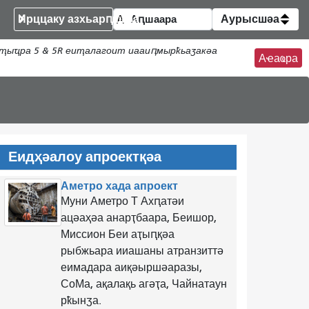
Ирццаку азхьарԥшқәа
Аурысшәа
ҭыҵра 5 & 5R еиҭалагоит иааиԥмырҟьаӡакәа
Аҽаҩра
Еидҳәалоу апроектқәа
Аметро хада апроект
Муни Аметро Т Ахԥатәи
ацәаҳәа анарҭбаара, Беишор,
Миссион Беи аҭыԥқәа
рыбжьара ииашаны атранзиттә
еимадара аиқәыршәаразы,
СоМа, ақалақь агәҭа, Чайнатаун
​​рҟынӡа.