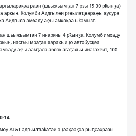
 аргыларақәа раан (шьыжьымҭан 7 рзы 15:30 рҟынӡа)
мҩа аркын. Колумби Аидгылеи ргәылаҵәараҿы аусура
ха Аидгыла амҩаду аҿы амҩақәа ыҟамызт.
аан шьыжьымҭан 7 инаркны 4 рҟынӡа, Колумб имҩаду
ркын, насгьы мраҭашәарахь ицо автобусқәа
мҩаду аҿы аамҭала аблок агәҭахьы ииагахеит, 100
0-14
змоу AT&T адгьылҵаҟатәи ацәаҳәақәа рыԥсахразы