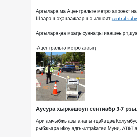
Аргылара ма Ацентральтә метро апроект и
Шәара шәҳацәажәар шәылшоит
central.su
Аргыларақәа мҩаԥысуанаҵы иаашәырԥшуа а
-Ацентральтә метро агәыԥ
Аусура хыркәшоуп сентиабр 3-7 рзы
Ари амчыбжь азы анапынҵаҟаҵаҩ Колумбус
рыбжьара иҟоу адгьылҵаҟатәи Муни, AT&T 