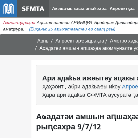
SFMTA
Акәша-мыкәша аныҟәара
Апроектқәа
Агәҽанҵарақәа
Аҵыхәтәантәи АРҾЫЦРА: Бродерик Дивисадеро
амаҵзура.
(Еиҳаны:
25
аҵыхәтәантәи 48 сааҭ рзы)
Аҩны
Апроект арҿыцрақәа
Аметро хада
Аҩадатәи амшын аԥшаҳәа акоммуналтә ус
Ари адаҟьа ижәытәу аҵакы 
Ҳаҳәоит , абри адаҟьаҿы иҟоу
Апрое
Ҳара ари адаҟьа СФМТА аусуратә ҭ
Аҩадатәи амшын аԥшаҳәа
рыԥсахра 9/7/12