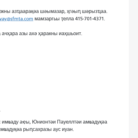
азкны азҵаарақәа шәымазар, ҳгәыԥ шәрызҵаа.
bway@sfmta.com
мамзаргьы ҭелла 415-701-4371.
чҳара азы ахә ҳаракны иаҳшьоит.
.
 имҩаду аҿы, Юнионтәи Пауеллтәи амҩадуқәа
амҩадуқәа рыԥсахразы аус иуан.