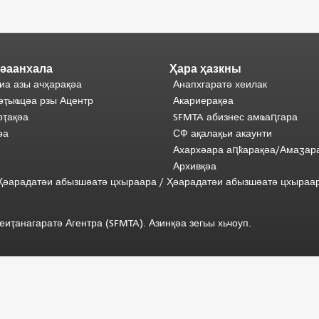
әаанхала
Ҳара ҳазкны
иа азы ачҳарақәа
Анапхгаратә хеилак
әҭыҩцәа рзы Ацентр
Акариерақәа
ҭақәа
SFMTA абизнес амҩаԥгара
әа
СФ ақалақьи акаунти
Ахархәара аԥҟарақәа/Амаӡар
Архивқәа
) Ҳәарадатәи абызшәатә цхыраара
/
Ҳәарадатәи
абызшәатә
цхыраа
иҭанагаратә Агентра (SFMTA). Азинқәа зегьы хьчоуп.