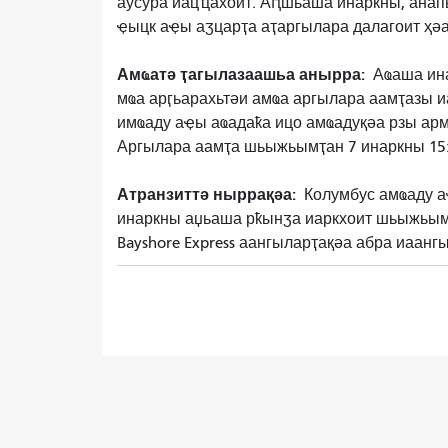
аусура иацҵахоит. Аԥшьаша инаркны, анап
ҿыцк аҿы аӡцарҭа аҭаргылара далагоит ҳәа
Амҩатә ҭагылазаашьа анырра:
Аҩаша ина
мҩа арӷьарахьтәи амҩа аргылара аамҭазы 
имҩаду аҿы аҩадаҟа ицо амҩадуқәа рзы арм
Аргылара аамҭа шьыжьымҭан 7 инаркны 15
Атранзиттә ныррақәа:
Колумбус амҩаду а
инаркны аџьаша рҟынӡа иаркхоит шьыжьымҭ
Bayshore Express аангыларҭақәа абра иаанг