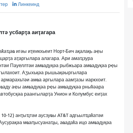
ттер
Линкеинд
тә усбарҭа аиҭагара
ҟаҵаҩ игәы иҭеикхьеит Норт-Бич ақалақь аҿы
царҭа аҭаргылара алагара. Ари амаҵзура
нтәи Пауеллтәи амҩадуқәа рыбжьара амҩадуқәа рҿы
ылахоит. Аӡыхьқәа рышьақәыргылара
 армарахьтәи амҩа аргылара аамҭазы иаркхоит.
ҩаду аҿы амҩадуқәа рҿы амҩадуқәа рныҟәара
втобусқәа раангыларҭа Унион и Колумбус еиҭах
10-12) анҭыҵтәи аусзуҩы AT&T адгьылҵаҟатәи
Аусурақәа мҩаԥысуанаҵы, аҩадаҟа ицо амҩадуқәа