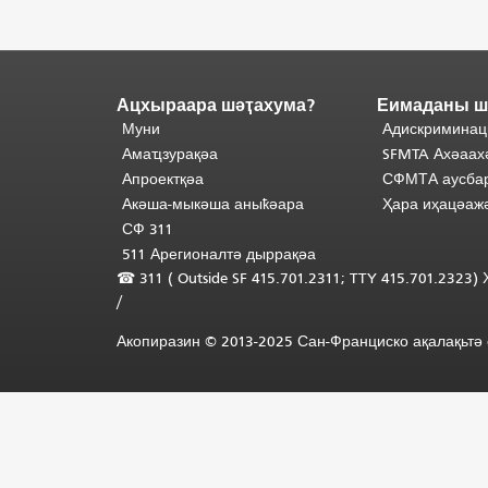
Ацхыраара шәҭахума?
Еимаданы ш
Адаҟьа
аҵакы
Муни
Адискриминац
анҵәамҭа.
Ари
Амаҵзурақәа
SFMTA Ахәаах
адаҟьа
Апроектқәа
СФМТА аусбар
иаанхаз
Акәша-мыкәша аныҟәара
Ҳара иҳацәаж
даҟьацыԥхьаӡа
СФ 311
иқәҵәиаахоит.
511 Арегионалтә дыррақәа
Аҵакы
☎ 311 (
Outside
SF 415.701.2311; TTY 415.701.2323
хада
/
ахыхь
шәхынҳәы.
"
Акопиразин © 2013-2025 Сан-Франциско ақалақьтә е