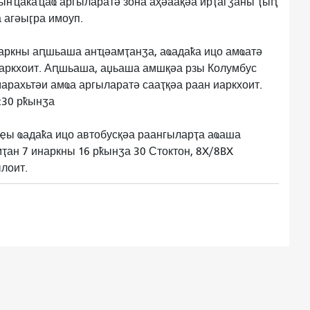
ынҵаҟаҵаҩ аргыларатә зона аҳәаақәа ирҭагӡаны ҭыԥ
 агәыӷра имоуп.
ркны аԥшьаша анҵәамҭанӡа, аҩадаҟа ицо амҩатә
иаркхоит. Аԥшьаша, аџьаша амшқәа рзы Колумбус
арахьтәи амҩа аргыларатә сааҭқәа раан иаркхоит.
:30 рҟынӡа
ҿы ҩадаҟа ицо автобусқәа раангыларҭа аҩаша
ан 7 инаркны 16 рҟынӡа 30 Стоктон, 8X/8BX
ылоит.