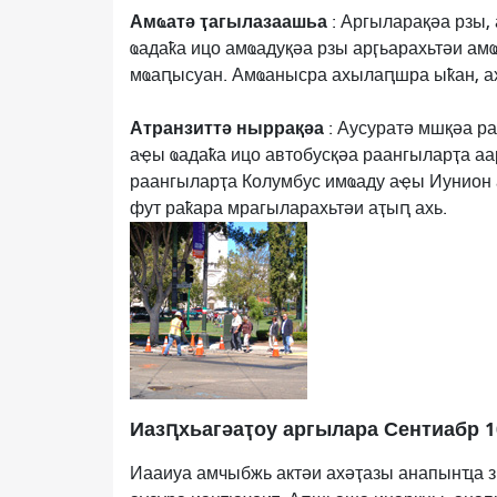
Амҩатә ҭагылазаашьа
: Аргыларақәа рзы,
ҩадаҟа ицо амҩадуқәа рзы арӷьарахьтәи а
мҩаԥысуан. Амҩанысра ахылаԥшра ыҟан, а
Атранзиттә ныррақәа
: Аусуратә мшқәа р
аҿы ҩадаҟа ицо автобусқәа раангыларҭа аа
раангыларҭа Колумбус имҩаду аҿы Иунион а
фут раҟара мрагыларахьтәи аҭыԥ ахь.
Иазԥхьагәаҭоу аргылара Сентиабр 1
Иааиуа амчыбжь актәи ахәҭазы анапынҵа 