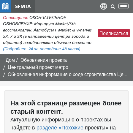
Перейти
SFMTA
Пер
к
нав
Оповещения
ОКОНЧАТЕЛЬНОЕ
общему
ОБНОВЛЕНИЕ: Маршрут Market/5th
содержанию
восстановлен. Автобусы F Market & Wharves
Подписаться
5R, 7 и 9R (в направлении центра города и
обратно) возобновляют обычное движение.
(Подробнее:
24
за последние 48 часов)
Дом
Обновления проекта
Центральный проект метро
Обновленная информация о ходе строительства Центрального метрополитена 02.06.2017
На этой странице размещен более
старый контент.
Актуальную информацию о проектах вы
найдете в
разделе «Похожие
проекты» на