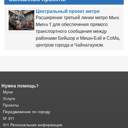
Центральный проект метро
Расширение третьей линии метро Muni
Metro T для обеспечения прямого
транспортного сообщения между
районами Бейшор и Мишн-Бэй и СоМа,
центром города и Чайнатауном.
Нужна помощь?
Конец содержимого
страницы.
Муни
Остальная часть этой
страницы повторяется на каждой
Услуги
странице.
Вернуться к началу
Проекты
основного содержимого
.
Передвижение по городу
SF 311
511 Региональная информация