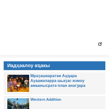
Иадҳәалоу аҵакы
Мраҭашәаратәи Ацҵара
Ауаажәларра шьаҭас измоу
амҩанысратә план анагӡара
Western Addition