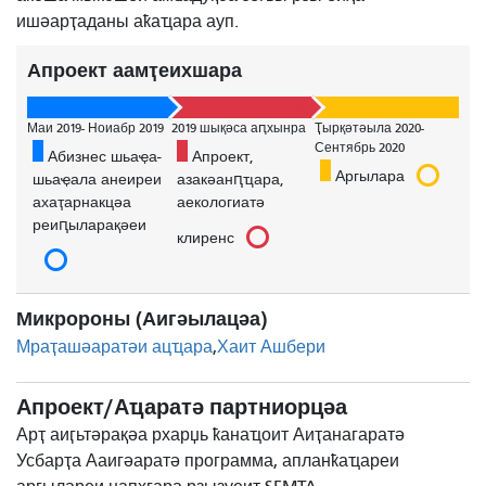
ишәарҭаданы аҟаҵара ауп.
Апроект аамҭеихшара
Маи 2019- Ноиабр 2019
2019 шықәса аԥхынра
Ҭырқәтәыла 2020-
Сентябрь 2020
Абизнес шьаҿа-
Апроект,
Аргылара
шьаҿала анеиреи
азакәанԥҵара,
ахаҭарнакцәа
аекологиатә
реиԥыларақәеи
клиренс
Микророны (Аигәылацәа)
Мраҭашәаратәи ацҵара
Хаит Ашбери
Апроект/Аҵаратә партниорцәа
Арҭ аиӷьтәрақәа рхарџь ҟанаҵоит Аиҭанагаратә
Усбарҭа Ааигәаратә программа, апланҟаҵареи