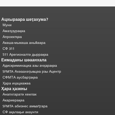
Ацхыраара шәҭахума?
Адаҟьа аҵакы анҵәамҭа.
Ари
адаҟьа иаанхаз даҟьацыԥхьаӡа
Муни
иқәҵәиаахоит.
Аҵакы хада ахыхь
Амаҵзурақәа
шәхынҳәы.
"
Апроектқәа
Акәша-мыкәша аныҟәара
СФ 311
511 Арегионалтә дыррақәа
Еимаданы шәаанхала
Адискриминациа азы ачҳарақәа
SFMTA Ахәаахәҭыҩцәа рзы Ацентр
СФМТА аусбарҭақәа
Ҳара иҳацәажәа
Ҳара ҳазкны
Анапхгаратә хеилак
Акариерақәа
SFMTA абизнес амҩаԥгара
СФ ақалақьи акаунти