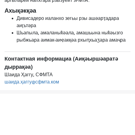
аргылареи напхгара рзызуеит SFMTA.
Ахықәкқәа
Дивисадеро иаланхо зегьы рзы ашәарҭадара
аиӷьтәра
Шьапыла, амаланыҟәала, амашьына ныҟәызго
рыбжьара аимак-аиҿакқәа рхыԥхьаӡара амаҷра
Контактная информациа (Аиқәыршәаратә
дыррақәа)
Шаида Ҳаггу, СФМТА
шаида.ҳаггу@сфмта.ком