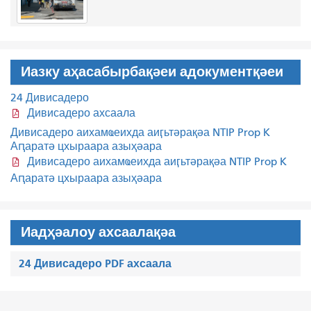
Иазку аҳасабырбақәеи адокументқәеи
24 Дивисадеро
Дивисадеро ахсаала
Дивисадеро аихамҩеихда аиӷьтәрақәа NTIP Prop K
Аԥаратә цхыраара азыҳәара
Дивисадеро аихамҩеихда аиӷьтәрақәа NTIP Prop K
Аԥаратә цхыраара азыҳәара
Иадҳәалоу ахсаалақәа
24 Дивисадеро PDF ахсаала