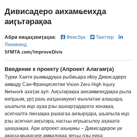
Дивисадеро аихамҩеихда
аиӷьтәрақәа
Абри еицаҳзеиҭаҳәа:
Феисбук
Твиттер
Линкеинд
SFMTA.com/ImproveDivis
Введение к проекту (Апроект Алагамҭа)
Турки Хаити рымҩадуқәа рыбжьара иҟоу Дивисадеро
амҩаду Сан-Францискотәи Vision Zero High Injury
Network ахәҭак ауп. Аиӷьтәрақәа аихамҩеихдақәа рыла
еиԥшым, урҭ рахь иаҵанакуеит ҽынлатәи алашара,
шьапыла ицо ауаа рзы ашәарҭадаратә зонақәа,
асигналтә линзақәа ршәагаа аизырҳара, шьапыла ицо
рзы асигнал аиӷьтәра, насгьы иԥхьагылоу аҳәаатә
цәаҳәақәа. Ари апроект ахықәкы – Дивисадерои уи
акәша-мыкәшеи амҩадуқәа зегьы рзы еиҳа