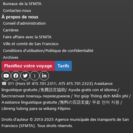
Bureaux de la SFMTA
Contactez-nous
À propos de nous
Conseil d'administration
Carrières
Faire affaire avec la SFMTA
Ville et comté de San Francisco
Conditions d'utilisation/Politique de confidentialité
Archives
Planifiez votre voyage
Tarifs



1

☎
311 (Hors SF 415.701.2311; ATS 415.701.2323) Assistance
linguistique gratuite /
免費語言協助
/
Ayuda gratis con el idioma
/
Бесплатная помощь переводчиков
/
Trợ giúp Thông dịch Miễn phí
/
Assistance linguistique gratuite
/
無料の言語支援
/
무료 언어 지원
/
Libreng tulong para sa wikang Filipino
Droits d'auteur © 2013-2025 Agence municipale des transports de San
Francisco (SFMTA). Tous droits réservés.