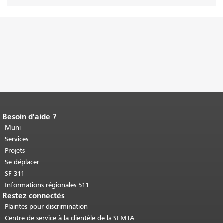
Besoin d'aide ?
Fin du contenu de la page.
Le reste de
cette page se répète sur chaque page.
Muni
Retour au haut du contenu principal
.
Services
Projets
Se déplacer
SF 311
Informations régionales 511
Restez connectés
Plaintes pour discrimination
Centre de service à la clientèle de la SFMTA