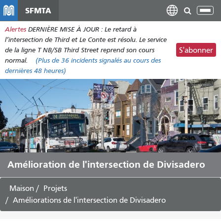
Aller
SFMTA
Bas
au
la
Alertes
DERNIÈRE MISE À JOUR : Le retard à
contenu
nav
l’intersection de Third et Le Conte est résolu. Le service
principal
de la ligne T NB/SB Third Street reprend son cours
S'abonner
normal.
(Plus de
36
incidents signalés au cours des
dernières 48 heures)
Amélioration de l'intersection de Divisadero
Maison
Projets
Améliorations de l'intersection de Divisadero