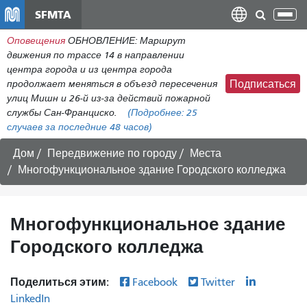
Перейти
SFMTA
Пер
к
нав
Оповещения
ОБНОВЛЕНИЕ: Маршрут
общему
движения по трассе 14 в направлении
содержанию
центра города и из центра города
продолжает меняться в объезд пересечения
Подписаться
улиц Мишн и 26-й из-за действий пожарной
службы Сан-Франциско.
(Подробнее:
25
случаев
за последние 48 часов)
Дом
Передвижение по городу
Места
Многофункциональное здание Городского колледжа
Многофункциональное здание
Городского колледжа
Поделиться этим:
Facebook
Twitter
LinkedIn