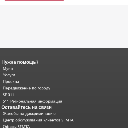
Нужна помощь?
Конец содержимого
страницы.
Муни
Остальная часть этой
страницы повторяется на каждой
Услуги
странице.
Вернуться к началу
Проекты
основного содержимого
.
Передвижение по городу
SF 311
511 Региональная информация
Оставайтесь на связи
Жалобы на дискриминацию
Центр обслуживания клиентов SFMTA
Офисы SFMTA