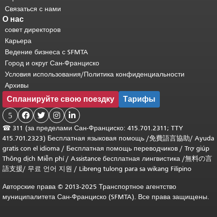
Связаться с нами
О нас
совет директоров
Карьера
Ведение бизнеса с SFMTA
Город и округ Сан-Франциско
Условия использования/Политика конфиденциальности
Архивы
Спланируйте свою поездку
Тарифы
5




☎
311 (за пределами Сан-Франциско: 415.701.2311; TTY
415.701.2323) Бесплатная языковая помощь /
免費語言協助
/
Ayuda
gratis con el idioma
/
Бесплатная помощь переводчиков
/
Trợ giúp
Thông dịch Miễn phí
/
Assistance бесплатная лингвистика
/
無料の言
語支援
/
무료 언어 지원
/
Libreng tulong para sa wikang Filipino
Авторские права © 2013-2025 Транспортное агентство
муниципалитета Сан-Франциско (SFMTA). Все права защищены.