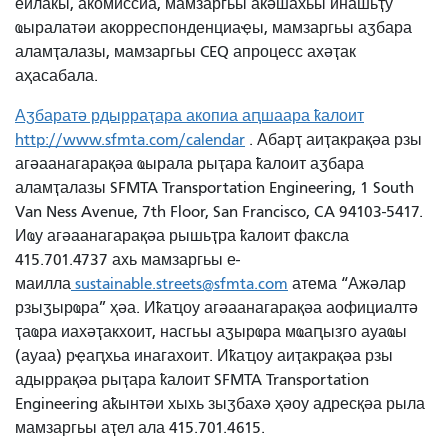
еилакы, акомиссиа, мамзаргьы аҟәшахьы инашьҭу
ҩыралатәи акорреспонденциаҿы, мамзаргьы аӡбара
аламҭалазы, мамзаргьы CEQ апроцесс ахәҭак
аҳасабала.
Аӡбаратә рдырраҭара акопиа аԥшаара ҟалоит
http://www.sfmta.com/calendar
. Абарҭ аиҭакрақәа рзы
агәаанагарақәа ҩырала рыҭара ҟалоит аӡбара
аламҭалазы SFMTA Transportation Engineering, 1 South
Van Ness Avenue, 7th Floor, San Francisco, CA 94103-5417.
Иҩу агәаанагарақәа рышьҭра ҟалоит факсла
415.701.4737 ахь мамзаргьы е-
маилла
sustainable.streets@sfmta.com
атема “Ажәлар
рзыӡырҩра” ҳәа. Иҟаҵоу агәаанагарақәа аофициалтә
ҭаҩра иахәҭакхоит, насгьы аӡырҩра мҩаԥызго ауаҩы
(ауаа) рҿаԥхьа инагахоит. Иҟаҵоу аиҭакрақәа рзы
адыррақәа рыҭара ҟалоит SFMTA Transportation
Engineering аҟынтәи хыхь зыӡбахә ҳәоу адресқәа рыла
мамзаргьы аҭел ала 415.701.4615.