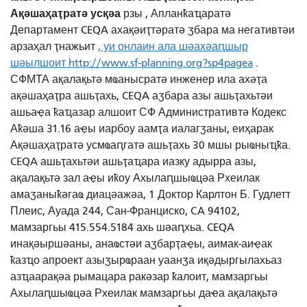
Ақәшаҳаҭратә усқәа
рзы
, Апланҟаҵаратә
Департамент CEQA ахақәиҭтәратә ӡбара ма негативтәи
арзаҳал ҭнажьит
, уи онлаин ала шәахәаԥшыр
шәылшоит http://www.sf-planning.org?sp4pagea
.
СФМТА ақалақьтә мҩанысратә инженер ила ахәҭа
ақәшаҳаҭра ашьҭахь, CEQA аӡбара азы ашьҭахьтәи
ашьаҿа ҟаҵазар алшоит СФ Административтә Кодекс
Аҟәша 31.16 аҿы иарбоу аамҭа иалагӡаны, еиҳарак
Ақәшаҳаҭратә усмҩаԥгатә ашьҭахь 30 мшы рыҩныҵҟа.
CEQA ашьҭахьтәи ашьҭаҵара иазку адырра азы,
ақалақьтә зал аҿы иҟоу Ахылаԥшыҩцәа Рхеилак
амаӡаныҟәгаҩ диацәажәа, 1 Доктор Карлтон Б. Гудлетт
Плеис, Ауада 244, Сан-Франциско, CA 94102,
мамзаргьы 415.554.5184 ахь шәаԥхьа. CEQA
инақәыршәаны, анаҩстәи аӡбарҭаҿы, аимак-аиҿак
ҟазҵо апроект азыӡырҩраан уаанӡа иқәдыргылахьаз
азҵаарақәа рымацара ракәзар ҟалоит, мамзаргьы
Ахылаԥшыҩцәа Рхеилак мамзаргьы даҽа ақалақьтә