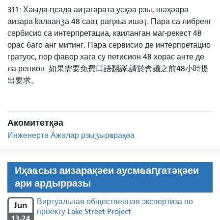
311: Хәыда-ԥсада аиҭагаратә усқәа рзы, шәҳәара
аизара ҟалаанӡа 48 сааҭ раԥхьа ишәҭ. Пара са либренг
сербисио са интерпретациа, каиланган маг-рекест 48
орас баго анг митинг. Пара сервисио де интерпретацио
гратуос, пор фавор хага су петисион 48 хорас анте де
ла ренион. 如果需要免費口語翻譯,請於會議之前48小時提
出要求。
Акомитетқәа
Инженертә Ажәлар рзыӡырҩрақәа
Иҳаҩсыз аизарақәеи аусмҩаԥгатәқәеи
ари ардырразы
Виртуальная общественная экспертиза по
Jun
проекту Lake Street Project
13-24