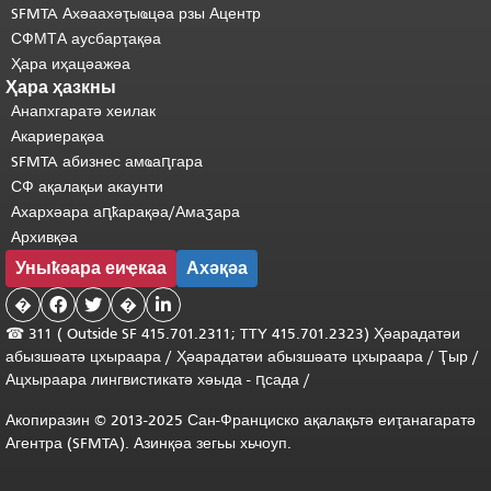
SFMTA Ахәаахәҭыҩцәа рзы Ацентр
СФМТА аусбарҭақәа
Ҳара иҳацәажәа
Ҳара ҳазкны
Анапхгаратә хеилак
Акариерақәа
SFMTA абизнес амҩаԥгара
СФ ақалақьи акаунти
Ахархәара аԥҟарақәа/Амаӡара
Архивқәа
Уныҟәара еиҿкаа
Ахәқәа
�


�

☎ 311 (
Outside
SF 415.701.2311; TTY 415.701.2323) Ҳәарадатәи
абызшәатә цхыраара
/
Ҳәарадатәи
абызшәатә
цхыраара
/
Ҭыр
/
Ацхыраара
лингвистикатә
хәыда
-
ԥсада
/
Акопиразин © 2013-2025 Сан-Франциско ақалақьтә еиҭанагаратә
Агентра (SFMTA). Азинқәа зегьы хьчоуп.