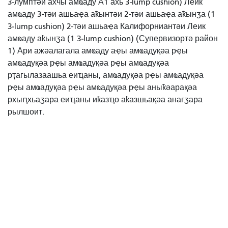
3‐лумптәи ахчы амҩаду А1 ахь 3‐lump cushion)
Леик
амҩаду 3-тәи ашьаҿа аҟынтәи 2-тәи ашьаҿа аҟынӡа (1
3‐lump cushion)
2-тәи ашьаҿа Калифорниантәи Леик
амҩаду аҟынӡа (1 3‐lump cushion)
(Супервизортә район
1)
Ари ажәалагала амҩаду аҿы амҩадуқәа рҿы
амҩадуқәа рҿы амҩадуқәа рҿы амҩадуқәа
рҭагылазаашьа еиҵаны, амҩадуқәа рҿы амҩадуқәа
рҿы амҩадуқәа рҿы амҩадуқәа рҿы аныҟәарақәа
рхыԥхьаӡара еиҵаны иҟазҵо аҟазшьақәа анагӡара
рылшоит.