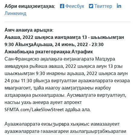
Абри еицаҳзеиҭаҳәа:
Феисбук
Твиттер
Линкеинд
Амч анаиуа арыцхә
Аҩаша, 2022 шықәса ианҵәамҭа 13 - шьыжьымҭан
9:30
Аҟынӡа
Аџьаша, 24 июнь, 2022 - 23:30
Ажәабжьқәа ркатегориақәа
Атрафик
Сан-Франциско ақалақьтә еиҭанагаратә Маҵзура
амҩадуқәа рыҟәша аҩаша, 2022 шықәса аиун 13 рзы
шьыжьымҭан 9:30 инаркны аџьаша, 2022 шықәса аиун
24 рзы 11:30 рҟынӡа виртуалтәи ауаажәларратә еизара
мҩаԥнагоит, ҵаҟа иаагоу аамҭаԥҵәаҿы иарбоу
азҵаарақәа рыхәаԥшразы. Аусмҩаԥгатә виртуалтәуп,
насгьы уахь анеира ауеит апроект
SFMTA.com/LakeSlowStreet адаҟьа ала.
Ауаажәларратә еизыӡырҩра хықәкыс иамазаауеит
ауаажәларратә гәаанагареи ахылаԥшырҭабжьаратәи