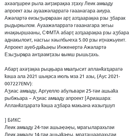
ахәаԥшреи рыла аиҭакрақәа зҭаху Леик амҩаду
апроект азы ауаажәларратә гәаанагара аиура.
Ажәлартә еизыӡырҩраан арҭ азҵаарақәа рзы ӡбарак
рыдыркылом. Ауаажәларратә гәаанагара зегьы
инақәыршәаны, СФМТА абарҭ азҵаарақәа рзы аӡбара
аднакылоит, насгьы хәылбыҽха 5.00 рзы иҭнажьуеит.
Апроект ауеб-даҟьаҿы Инженертә Ажәлартә
Езыӡырҩра анҵәамҭазы ҩымш рышьҭахь.
Абарҭ ахәҭақәа рыцқьара мҩаԥысит апланҟаҵаратә
ҟәша ала 2021 шықәса июль мза 21 азы, (Аус 2021-
007227ENV):
Аӡиас амҩаду, Аргуелло абульвари 25-тәи ашьаҟа
рыбжьара – Аӡиас амҩаду апроект [Ариашара:
Апланҟаҵаратә ҟәша аӡбара макьана иазыԥшуп
] БИКС
Леик амҩаду 24-тәи ашьаҿаҿы, мрагыларахьтәи
Леик амҩаду 14-тәи ашьаҟаҿы, мраҭашәарахьтәи