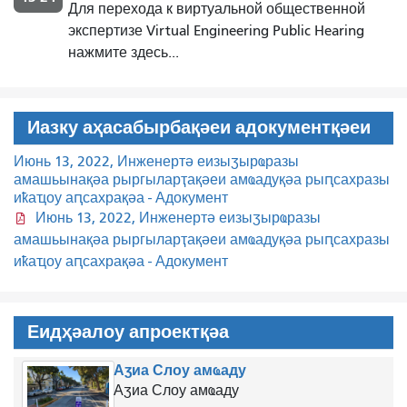
Для перехода к виртуальной общественной
экспертизе Virtual Engineering Public Hearing
нажмите здесь...
Иазку аҳасабырбақәеи адокументқәеи
Июнь 13, 2022, Инженертә еизыӡырҩразы
амашьынақәа рыргыларҭақәеи амҩадуқәа рыԥсахразы
иҟаҵоу аԥсахрақәа - Адокумент
Июнь 13, 2022, Инженертә еизыӡырҩразы
амашьынақәа рыргыларҭақәеи амҩадуқәа рыԥсахразы
иҟаҵоу аԥсахрақәа - Адокумент
Еидҳәалоу апроектқәа
Аӡиа Слоу амҩаду
Аӡиа Слоу амҩаду