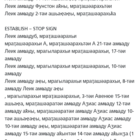
Леик амҩаду Фунстон аҟны, мраҭашәарахьтәи
Леик амҩаду 2-тәи ашьаҿаҿы, мраҭашәарахьҟа
ESTABLISH – STOP SIGN
Леик амҩадуб, мраҭашәарахьи
мраҭашәарахьи А, мраҭашәарахьтәи А 21-тәи амҩаду
Леик амҩаду, мрагыларахьи мраҭашәарахьи, 17-тәи
амҩаду
Леик амҩаду, мрагыларахьи мраҭашәарахьи, 10-тәи
амҩаду
Леик амҩаду аҿы, мрагыларахьи мраҭашәарахьи, 8-тәи
амҩаду Леик амҩаду
аҿы
, мрагыларахьи мраҭашәарахьи, 3-тәи
Авенюе 15-тәи
ашьаҿа, мраҭашәаратәи амҩаду
Аӡиас амҩаду 12-тәи
амҩаду аҟны, мраҭашәаратәи амҩаду
Аӡиас амҩаду 10-
тәи ашьаҿаҿы, мраҭашәаратәи амҩаду
Аӡиас
амҩаду
10-тәи амҩаду аҿы, мраҭашәаратәи амҩаду Аӡиас
амҩаду 15-тәи амҩаду аҟынтәи
14-тәи амҩаду аҟынӡа (1