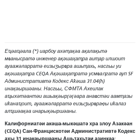
Еҵәаҵәала (*) иарбоу ахәҭақәа ақалақьтә
мҩанысратә инженер ақәшаҳаҭра аиҭар илшоит
ауаажәларратә еизыӡырҩра ашьҭахь, насгьы уи
ақәшаҳаҭра CEQA Ақәшаҳаҭратә усмҩаԥгатә ауп SF
Административтә Кодекс Аҟәша 31.04(h)
инақәыршәаны. Насгьы, СФМТА Ахеилак
аҵыхәтәантәи ашьақәырӷәӷәара анаҩстәи аамҭазы
иҟанаҵоит, ауаажәларратә еизыӡырҩраҿы иҟалаз
алҵшәақәа инарықәыршәаны.
Калифорниатәи акәша-мыкәшатә хра злоу Азакәан
(CEQA) Сан-Францискотәи Административтә Кодекс
ахы 31 инақәыршәаны Ашьҭахьтәи азинқәа: