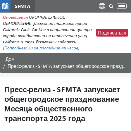
Перейти
SFMTA
Пер
к
нав
Оповещения
ОКОНЧАТЕЛЬНОЕ
общему
ОБНОВЛЕНИЕ: Движение трамваев линии
содержанию
California Cable Car Line в направлении центра
Подписаться
города возобновлено на пересечении улиц
California и Jones. Возможны задержки.
(Подробнее:
30
за последние 48 часов)
Дом
Пресс-релиз - SFMTA запускает общегородское празднование Месяца общественного транспорта 2025 года
Пресс-релиз - SFMTA запускает
общегородское празднование
Месяца общественного
транспорта 2025 года