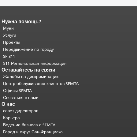
Нужна помощь?
Конец содержимого
страницы.
Муни
Остальная часть этой
страницы повторяется на каждой
Услуги
странице.
Вернуться к началу
Проекты
основного содержимого
.
Передвижение по городу
SF 311
511 Региональная информация
Оставайтесь на связи
Жалобы на дискриминацию
Центр обслуживания клиентов SFMTA
Офисы SFMTA
Связаться с нами
О нас
совет директоров
Карьера
Ведение бизнеса с SFMTA
Город и округ Сан-Франциско