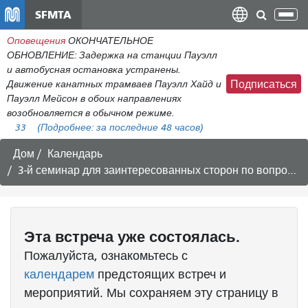
Перейти
SFMTA
Пер
к
нав
Оповещения
ОКОНЧАТЕЛЬНОЕ
общему
ОБНОВЛЕНИЕ: Задержка на станции Пауэлл
содержанию
и автобусная остановка устранены.
Движение канатных трамваев Пауэлл Хайд и
Подписаться
Пауэлл Мейсон в обоих направлениях
возобновляется в обычном режиме.
33
(Подробнее:
за последние 48 часов)
Дом
Календарь
3-й семинар для заинтересованных сторон по вопросам благоустройства улицы Пауэлл.
Эта
встреча
уже состоялась.
Пожалуйста, ознакомьтесь с
календарем
предстоящих встреч и
мероприятий. Мы сохраняем эту страницу в