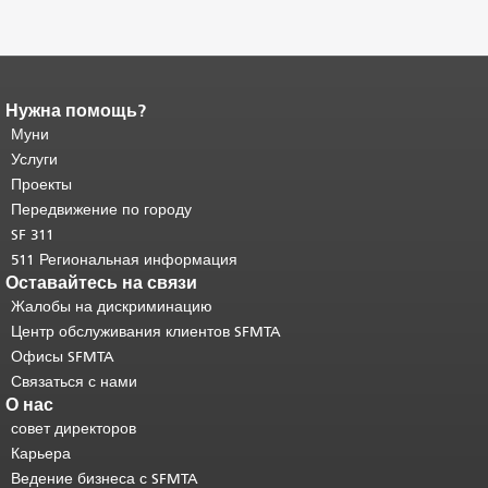
Нужна помощь?
Конец содержимого
страницы.
Муни
Остальная часть этой
страницы повторяется на каждой
Услуги
странице.
Вернуться к началу
Проекты
основного содержимого
.
Передвижение по городу
SF 311
511 Региональная информация
Оставайтесь на связи
Жалобы на дискриминацию
Центр обслуживания клиентов SFMTA
Офисы SFMTA
Связаться с нами
О нас
совет директоров
Карьера
Ведение бизнеса с SFMTA