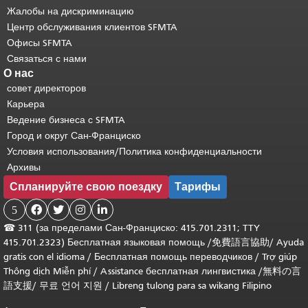
Жалобы на дискриминацию
Центр обслуживания клиентов SFMTA
Офисы SFMTA
Связаться с нами
О нас
совет директоров
Карьера
Ведение бизнеса с SFMTA
Город и округ Сан-Франциско
Условия использования/Политика конфиденциальности
Архивы
Спланируйте свою поездку
Тарифы
5




☎
311 (за пределами Сан-Франциско: 415.701.2311; TTY
415.701.2323) Бесплатная языковая помощь /
免費語言協助
/
Ayuda
gratis con el idioma
/
Бесплатная помощь переводчиков
/
Trợ giúp
Thông dịch Miễn phí
/
Assistance бесплатная лингвистика
/
無料の言
語支援
/
무료 언어 지원
/
Libreng tulong para sa wikang Filipino