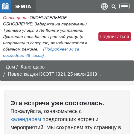
Перейти
SFMTA
Пер
к
нав
Оповещения
ОКОНЧАТЕЛЬНОЕ
общему
ОБНОВЛЕНИЕ: Задержка на пересечении
содержанию
Третьей улицы и Ле Конте устранена.
Движение поездов по Третьей улице (в
Подписаться
направлении север-юг) возобновляется в
обычном режиме.
(Подробнее:
36
за
последние 48 часов)
Дом
Календарь
Повестка дня ISCOTT 1321, 25 июля 2013 г.
Эта
встреча
уже состоялась.
Пожалуйста, ознакомьтесь с
календарем
предстоящих встреч и
мероприятий. Мы сохраняем эту страницу в