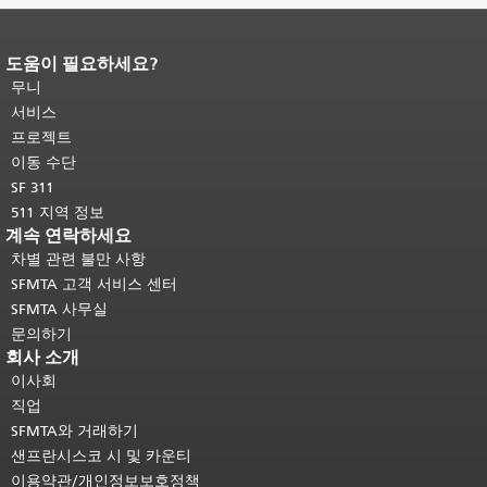
도움이 필요하세요?
페이지 내용 끝입니다.
이 페이지의 나
머지 내용은 모든 페이지에 반복됩니
무니
다.
메인 콘텐츠 상단으로 돌아가려면
서비스
여기를 클릭하십시오
.
프로젝트
이동 수단
SF 311
511 지역 정보
계속 연락하세요
차별 관련 불만 사항
SFMTA 고객 서비스 센터
SFMTA 사무실
문의하기
회사 소개
이사회
직업
SFMTA와 거래하기
샌프란시스코 시 및 카운티
이용약관/개인정보보호정책