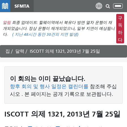
주
SFMTA
탐
요
색
컨
구
메
알림
최종 업데이트: 힐웨이역에서 북유다 방면 열차 운행이 재
텐
독
뉴
개되었습니다. 정상 운행이 재개되었으나, 일부 지연이 예상됩니
츠
하
다.
(
지난 48시간 동안
30건의 지연 발생)
전
로
다
환
건
너
집
달력
ISCOTT 의제 1321, 2013년 7월 25일
뛰
기
이
회의는
이미 끝났습니다.
향후 회의 및 행사 일정은 캘린더를
참조해 주십
시오
. 본 페이지는 공개 기록으로 보관됩니다.
ISCOTT 의제 1321, 2013년 7월 25일