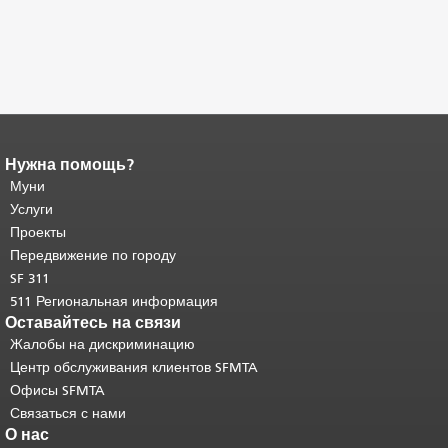
Нужна помощь?
Конец содержимого
страницы.
Муни
Остальная часть этой
страницы повторяется на каждой
Услуги
странице.
Вернуться к началу
Проекты
основного содержимого
.
Передвижение по городу
SF 311
511 Региональная информация
Оставайтесь на связи
Жалобы на дискриминацию
Центр обслуживания клиентов SFMTA
Офисы SFMTA
Связаться с нами
О нас