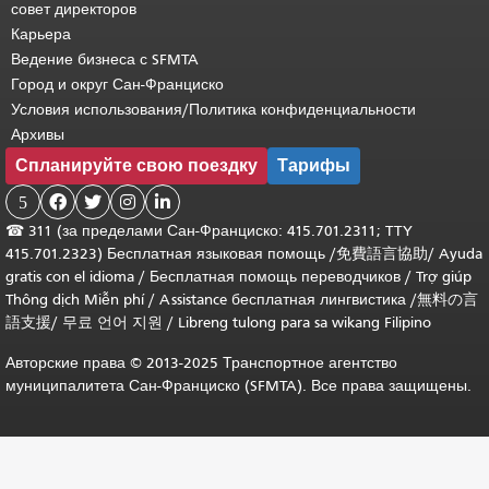
совет директоров
Карьера
Ведение бизнеса с SFMTA
Город и округ Сан-Франциско
Условия использования/Политика конфиденциальности
Архивы
Спланируйте свою поездку
Тарифы
5




☎
311 (за пределами Сан-Франциско: 415.701.2311; TTY
415.701.2323) Бесплатная языковая помощь /
免費語言協助
/
Ayuda
gratis con el idioma
/
Бесплатная помощь переводчиков
/
Trợ giúp
Thông dịch Miễn phí
/
Assistance бесплатная лингвистика
/
無料の言
語支援
/
무료 언어 지원
/
Libreng tulong para sa wikang Filipino
Авторские права © 2013-2025 Транспортное агентство
муниципалитета Сан-Франциско (SFMTA). Все права защищены.