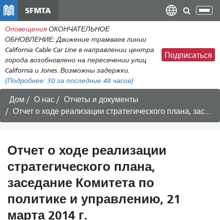
Перейти
SFMTA
Пер
к
нав
Оповещения
ОКОНЧАТЕЛЬНОЕ
общему
ОБНОВЛЕНИЕ: Движение трамваев линии
содержанию
California Cable Car Line в направлении центра
Подписаться
города возобновлено на пересечении улиц
California и Jones. Возможны задержки.
(Подробнее:
30
за последние 48 часов)
Дом
О нас
Отчеты и документы
Отчет о ходе реализации стратегического плана, заседание Комитета по политике и управлению, 21 марта 2014 г.
Отчет о ходе реализации
стратегического плана,
заседание Комитета по
политике и управлению, 21
марта 2014 г.