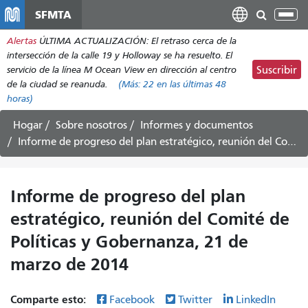
Pasar
SFMTA
Alt
al
nav
Alertas
ÚLTIMA ACTUALIZACIÓN: El retraso cerca de la
contenido
intersección de la calle 19 y Holloway se ha resuelto. El
principal
servicio de la línea M Ocean View en dirección al centro
Suscribir
de la ciudad se reanuda.
(Más:
22
en las últimas 48
horas)
Hogar
Sobre nosotros
Informes y documentos
Informe de progreso del plan estratégico, reunión del Comité de Políticas y Gobernanza, 21 de marzo de 2014
Informe de progreso del plan
estratégico, reunión del Comité de
Políticas y Gobernanza, 21 de
marzo de 2014
Comparte esto:
Facebook
Twitter
LinkedIn