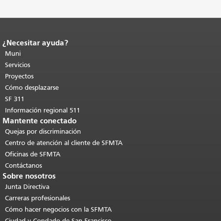
¿Necesitar ayuda?
Fin del contenido de la página.
El resto
de esta página se repite en todas las
Muni
páginas.
Volver al principio del
Servicios
contenido principal
.
Proyectos
Cómo desplazarse
SF 311
Información regional 511
Mantente conectado
Quejas por discriminación
Centro de atención al cliente de SFMTA
Oficinas de SFMTA
Contáctanos
Sobre nosotros
Junta Directiva
Carreras profesionales
Cómo hacer negocios con la SFMTA
Ciudad y Condado de San Francisco