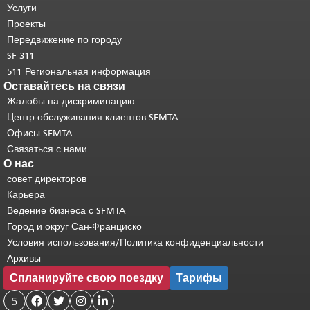
страницы повторяется на каждой
Услуги
странице.
Вернуться к началу
Проекты
основного содержимого
.
Передвижение по городу
SF 311
511 Региональная информация
Оставайтесь на связи
Жалобы на дискриминацию
Центр обслуживания клиентов SFMTA
Офисы SFMTA
Связаться с нами
О нас
совет директоров
Карьера
Ведение бизнеса с SFMTA
Город и округ Сан-Франциско
Условия использования/Политика конфиденциальности
Архивы
Спланируйте свою поездку
Тарифы
5



