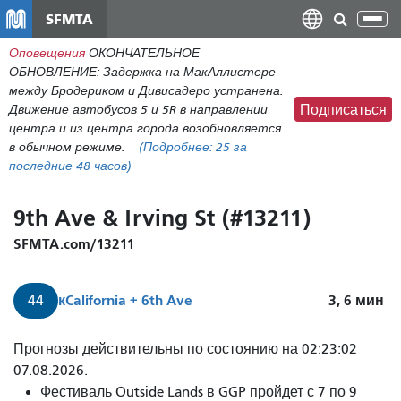
Перейти
SFMTA
Пер
к
нав
Оповещения
ОКОНЧАТЕЛЬНОЕ
общему
ОБНОВЛЕНИЕ: Задержка на МакАллистере
содержанию
между Бродериком и Дивисадеро устранена.
Движение автобусов 5 и 5R в направлении
Подписаться
центра и из центра города возобновляется
в обычном режиме.
(Подробнее:
25
за
последние 48 часов)
9th Ave & Irving St (#13211)
SFMTA.com/13211
к
California + 6th Ave
3, 6
мин
44
О'Шогнесси
Прогнозы действительны по состоянию на 02:23:02
прибудет
07.08.2026.
через
Фестиваль Outside Lands в GGP пройдет с 7 по 9