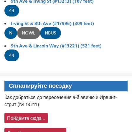
9th Ave & Irving St (#13213) (187 feet)
44
Irving St & 8th Ave (#17996) (309 feet)
N
NOWL
NBUS
9th Ave & Lincoln Way (#13221) (521 feet)
44
Спланируйте поездку
Как добраться до пересечения 9-й авеню и Ирвинг-
стрит (№ 13211):
Пойдёмте сюда...