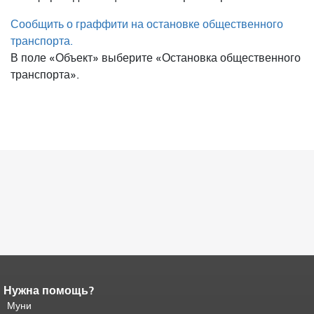
Сообщить о граффити на остановке общественного
транспорта.
В поле «Объект» выберите «Остановка общественного
транспорта».
Нужна помощь?
Конец содержимого
страницы.
Муни
Остальная часть этой