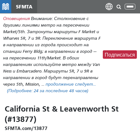
Перейти
SFMTA
Пер
к
нав
Оповещения
Внимание: Столкновение с
общему
другими линиями метро на пересечении
содержанию
Market/5th. Затронуты маршруты F Market и
Wharves 5R, 7 и 9R. Переключение маршрута F
в направлении из города происходит на
станции Ferry Bldg; в направлении в город —
Подписаться
на пересечении 11th/Market. В обоих
направлениях используйте метро между Van
Ness и Embarcadero. Маршруты 5R, 7 и 9R в
направлении в город будут перенаправлены
через 5th, Mission, ...
продолжение следует...
(Подробнее:
24
за последние 48 часов)
California St & Leavenworth St
(#13877)
SFMTA.com/13877