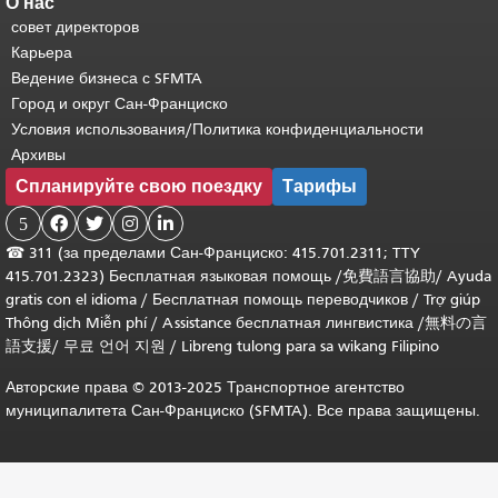
О нас
совет директоров
Карьера
Ведение бизнеса с SFMTA
Город и округ Сан-Франциско
Условия использования/Политика конфиденциальности
Архивы
Спланируйте свою поездку
Тарифы
5




☎
311 (за пределами Сан-Франциско: 415.701.2311; TTY
415.701.2323) Бесплатная языковая помощь /
免費語言協助
/
Ayuda
gratis con el idioma
/
Бесплатная помощь переводчиков
/
Trợ giúp
Thông dịch Miễn phí
/
Assistance бесплатная лингвистика
/
無料の言
語支援
/
무료 언어 지원
/
Libreng tulong para sa wikang Filipino
Авторские права © 2013-2025 Транспортное агентство
муниципалитета Сан-Франциско (SFMTA). Все права защищены.