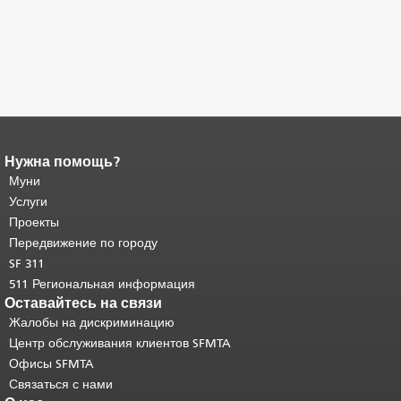
Нужна помощь?
Конец содержимого
страницы.
Муни
Остальная часть этой
страницы повторяется на каждой
Услуги
странице.
Вернуться к началу
Проекты
основного содержимого
.
Передвижение по городу
SF 311
511 Региональная информация
Оставайтесь на связи
Жалобы на дискриминацию
Центр обслуживания клиентов SFMTA
Офисы SFMTA
Связаться с нами