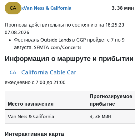
к
Van Ness & California
3, 38
мин
CA
Калифорнийский
Прогнозы действительны по состоянию на 18:25:23
канатный
07.08.2026.
трамвай
Фестиваль Outside Lands в GGP пройдет с 7 по 9
прибывает
августа. SFMTA.com/Concerts
через
Информация о маршруте и прибытии
3
минуты.
California Cable Car
CA
ежедневно с 7:00 до 21:00
Прогнозируемое
Место назначения
прибытие
Van Ness & California
3, 38 мин
Интерактивная карта