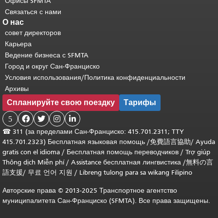
Офисы SFMTA
Связаться с нами
О нас
совет директоров
Карьера
Ведение бизнеса с SFMTA
Город и округ Сан-Франциско
Условия использования/Политика конфиденциальности
Архивы
Спланируйте свою поездку
Тарифы
5




☎
311 (за пределами Сан-Франциско: 415.701.2311; TTY
415.701.2323) Бесплатная языковая помощь /
免費語言協助
/
Ayuda
gratis con el idioma
/
Бесплатная помощь переводчиков
/
Trợ giúp
Thông dịch Miễn phí
/
Assistance бесплатная лингвистика
/
無料の言
語支援
/
무료 언어 지원
/
Libreng tulong para sa wikang Filipino
Авторские права © 2013-2025 Транспортное агентство
муниципалитета Сан-Франциско (SFMTA). Все права защищены.