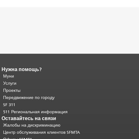
Нужна помощь?
Конец содержимого
страницы.
Муни
Остальная часть этой
страницы повторяется на каждой
Услуги
странице.
Вернуться к началу
Проекты
основного содержимого
.
Передвижение по городу
SF 311
511 Региональная информация
Оставайтесь на связи
Жалобы на дискриминацию
Центр обслуживания клиентов SFMTA