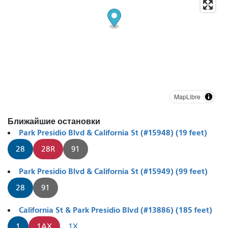
MapLibre
Ближайшие остановки
Park Presidio Blvd & California St (#15948) (19 feet)
28
28R
91
Park Presidio Blvd & California St (#15949) (99 feet)
28
91
California St & Park Presidio Blvd (#13886) (185 feet)
1
1AX
1X