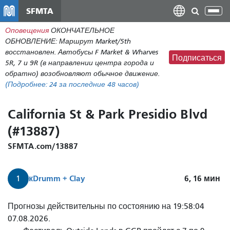
Перейти
SFMTA
Пер
к
нав
Оповещения
ОКОНЧАТЕЛЬНОЕ
общему
ОБНОВЛЕНИЕ: Маршрут Market/5th
содержанию
восстановлен. Автобусы F Market & Wharves
Подписаться
5R, 7 и 9R (в направлении центра города и
обратно) возобновляют обычное движение.
(Подробнее:
24
за последние 48 часов)
California St & Park Presidio Blvd
(#13887)
SFMTA.com/13887
к
Drumm + Clay
6, 16
мин
1
Прогнозы действительны по состоянию на 19:58:04
07.08.2026.