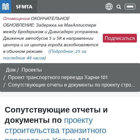
Перейти
SFMTA
Пер
к
нав
Оповещения
ОКОНЧАТЕЛЬНОЕ
общему
ОБНОВЛЕНИЕ: Задержка на МакАллистере
содержанию
между Бродериком и Дивисадеро устранена.
Движение автобусов 5 и 5R в направлении
Подписаться
центра и из центра города возобновляется
в обычном режиме.
(Подробнее:
25
за
последние 48 часов)
Дом
Проекты
Проект транспортного переезда Харни-101
Сопутствующие отчеты и документы по
проекту строительства транзитного перехода на Харни-101
Сопутствующие отчеты и
документы по
проекту
строительства транзитного