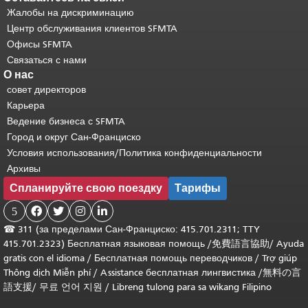
Жалобы на дискриминацию
Центр обслуживания клиентов SFMTA
Офисы SFMTA
Связаться с нами
О нас
совет директоров
Карьера
Ведение бизнеса с SFMTA
Город и округ Сан-Франциско
Условия использования/Политика конфиденциальности
Архивы
Спланируйте свою поездку
Тарифы
5




☎
311 (за пределами Сан-Франциско: 415.701.2311; TTY
415.701.2323) Бесплатная языковая помощь /
免費語言協助
/
Ayuda
gratis con el idioma
/
Бесплатная помощь переводчиков
/
Trợ giúp
Thông dịch Miễn phí
/
Assistance бесплатная лингвистика
/
無料の言
語支援
/
무료 언어 지원
/
Libreng tulong para sa wikang Filipino