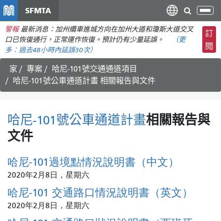
移
SFMTA
切
至
換
警報
最新消息：加州纜車進城方向在加州大道和瓊斯大道交叉
主
訂
導
口已恢復通行，正常運作恢復。預計仍有少量延誤。
（更
要
閱
航
多：
過去48小時內
延誤30次）
內
容
家
專案
哈尼-101號交通通道項目
哈尼-101號公車通道計畫
相關報告與文件
哈尼-101號公車通道計畫
相關報告與
文件
哈尼-101過境點情況說明書（中文）
2020年2月8日，星期六
哈尼-101 交通路口情況說明書（英文）
2020年2月8日，星期六