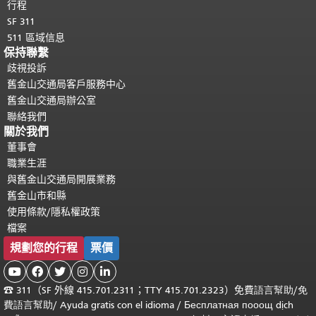
行程
SF 311
511 區域信息
保持聯繫
歧視投訴
舊金山交通局客戶服務中心
舊金山交通局辦公室
聯絡我們
關於我們
董事會
職業生涯
與舊金山交通局開展業務
舊金山市和縣
使用條款/隱私權政策
檔案
規劃您的行程
票價





☎
311（SF 外線 415.701.2311；TTY 415.701.2323）免費
語言幫助
/
免
費
語言幫助
/ Ayuda gratis con el idioma
/ Бесплатная
пооощ dịch