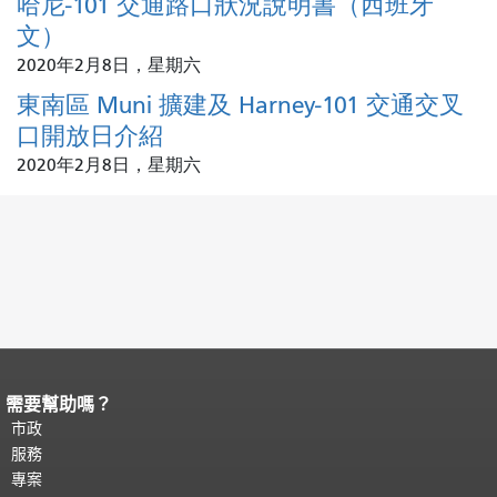
哈尼-101 交通路口狀況說明書（西班牙
文）
2020年2月8日，星期六
東南區 Muni 擴建及 Harney-101 交通交叉
口開放日介紹
2020年2月8日，星期六
需要幫助嗎？
頁面內容結束。
本頁剩餘內容在每一頁
都會重複顯示。
市政
返回主要內容頂部
。
服務
專案