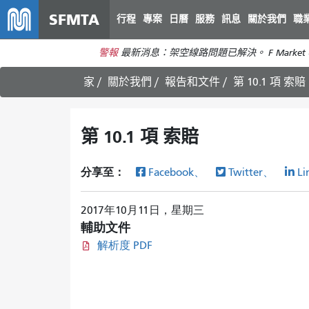
SFMTA
行程
專案
日曆
服務
訊息
關於我們
職
警報
最新消息：架空線路問題已解決。 F Market 
家
關於我們
報告和文件
第 10.1 項 索賠
第 10.1 項 索賠
分享至：
Facebook、
Twitter、
Li
2017年10月11日，星期三
輔助文件
解析度 PDF