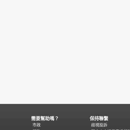
需要幫助嗎？
保持聯繫
頁
面
市政
歧視投訴