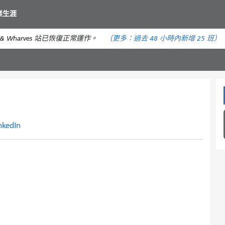
移
業生涯
至
主
& Wharves 站已恢復正常運作。
（更多：
過去 48 小時內
新增 25 班）
要
內
容
nkedIn