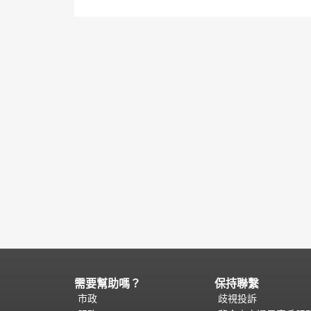
需要幫助嗎？
保持聯繫
頁
面
市政
歧視投訴