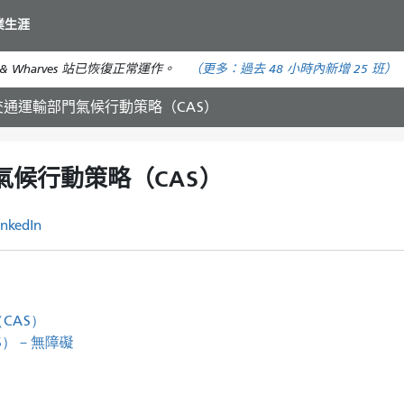
移
業生涯
至
主
& Wharves 站已恢復正常運作。
（更多：
過去 48 小時內
新增 25 班）
要
內
山交通運輸部門氣候行動策略（CAS）
容
氣候行動策略（CAS）
inkedIn
CAS）
S）－無障礙