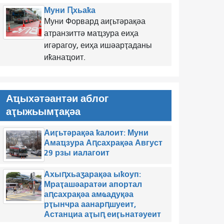
Муни Ԥхьаҟа
Муни Форвард аиӷьтәрақәа
атранзиттә маҵзура еиҳа
игәрагоу, еиҳа ишәарҭаданы
иҟанаҵоит.
Аҵыхәтәантәи аблог
аҭыжьымҭақәа
Аиӷьтәрақәа ҟалоит: Муни
Амаҵзура Аԥсахрақәа Август
29 рзы иалагоит
Ахыԥхьаӡарақәа ыҟоуп:
Мраҭашәаратәи апортал
аԥсахрақәа амҩадуқәа
рҭынчра аанарԥшуеит,
Астанциа аҭыԥ еиӷьнатәуеит