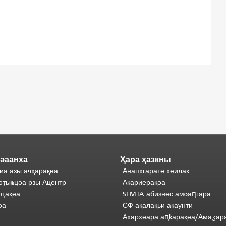
әаанха
Ҳара ҳазкны
иа азы ачҳарақәа
Анапхгаратә хеилак
әҭыҩцәа рзы Ацентр
Акариерақәа
ҭақәа
SFMTA абизнес амҩаԥгара
әа
СФ ақалақьи акаунти
Ахархәара аԥҟарақәа/Амаӡар