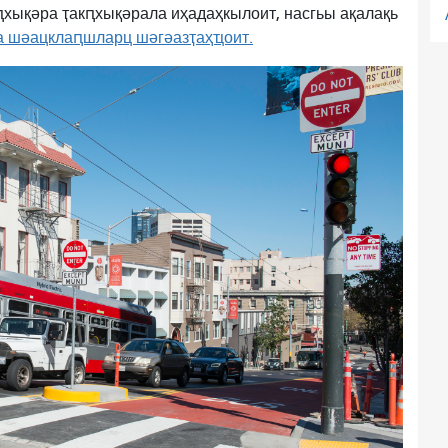
ԥхықәра ҭакԥхықәрала иҳадаҳкылоит, насгьы
ақалақь
а шәацклаԥшларц шәгәазҭаҳҵоит.