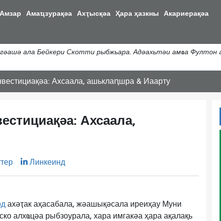
移
Амзар
Амаҵзурақәа
Ахҭысқәа
Ҳара ҳазкны
Акариерақәа
至
主
內
гәашә ала Бейкери Скотти рыбжьара. Адәахьтәи амҩа Фултон 
容
вестициақәа: Ахсаала, ашьклаԥшра & Иаарту
естициақәа: Ахсаала,
ттер
Линкеинд
рд
ахәҭак аҳасабала, жәашықәсала иреиҳау Муни
ско алхҩцәа рыбзоурала, хара имгакәа ҳара ақалақь