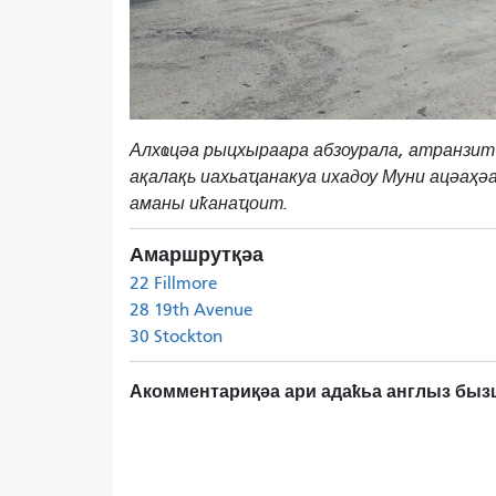
Алхҩцәа рыцхыраара абзоурала, атранзит
ақалақь иахьаҵанакуа ихадоу Муни ацәаҳә
аманы иҟанаҵоит.
Амаршрутқәа
22 Fillmore
28 19th Avenue
30 Stockton
Акомментариқәа ари адаҟьа англыз бызш