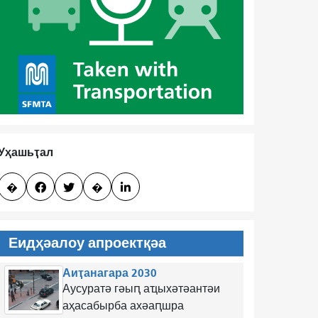
Уҳашьҭал
�


�

Еидҳәалоу апроектқәа
Аиҭанагара 2030
Аусуратә гәыԥ аҵыхәтәантәи
аҳасабырба ахәаԥшра