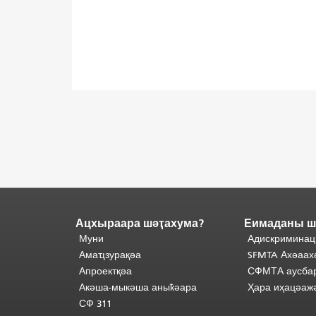
Ацхыраара шәҭахума?
Еимаданы ш
Адаҟьа
аҵакы
Муни
Адискриминац
анҵәамҭа.
Ари
Амаҵзурақәа
SFMTA Ахәаах
адаҟьа
Апроектқәа
СФМТА аусбар
иаанхаз
Акәша-мыкәша аныҟәара
Ҳара иҳацәаж
даҟьацыԥхьаӡа
СФ 311
иқәҵәиаахоит.