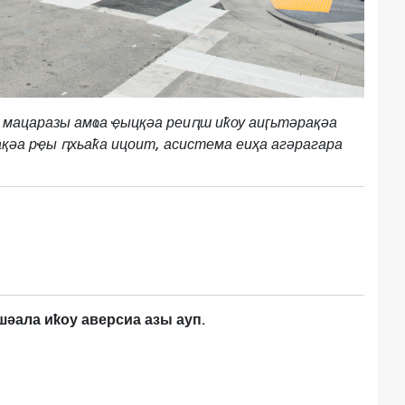
 мацаразы амҩа ҿыцқәа реиԥш иҟоу аиӷьтәрақәа
ақәа рҿы ԥхьаҟа ицоит, асистема еиҳа агәрагара
әала иҟоу аверсиа азы ауп.