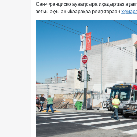
Сан-Франциско ауааԥсыра иҳадырҵаз аҭак
зегьы аҿы аныҟәарақәа реиӷьтәраан
ҳҿиар