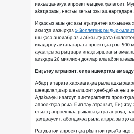
иахьаҵанакуа апроект ҿыцқәа ҳалагоит, Мун
аҟаҵаразы, насгьы зегьы рзы ашәарҭадара
Иҳаҩсыз ашықәс азы аҭыԥантәи алхыҩцәа
акырӡа иазырҳаз
ҩ-бюллетенк рыдыркылеи
шықәса аноиабр азы абжьыҭиратә бюллетен
ихадароу аиҭанагаратә проектқәа рзы 500
ауааԥсыра рыцҵара инақәыршәаны амҩаныс
аизҳара 26 миллион доллар ала абри агәаз
Еиӷьтәу атранзит, еиҳа ишәарҭам амҩаду
Абарҭ аԥаратә хархәагақәа рыла ацхыраар
шәацклаԥшыр шәылшоит ҳвеб-даҟьа ҿыц 
Адаҟьаҿы иаагоуп аинтерактивтә проектқәа 
апроектқәа рсиа: Еиӷьтәу атранзит, Еиӷьтәу
егьырҭ апроектқәа рықәшаҳаҭра анроуа, н
ҭаҳҵаауеит, абондақәа рыла аԥара зырҭо 
Раԥхьатәи апроектқәа рҟынтәи ԥхьаҟа ицо 