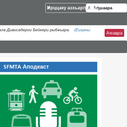
Ирццаку азхьарԥшқәа
ала Дивисадерои Бейкери рыбжьара.
(Еиҳаны:
Аҽаҩра
SFMTA Аподкаст