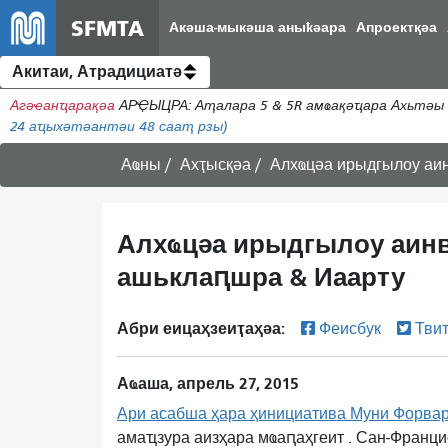
SFMTA
Акәша-мыкәша аныҟәара
Апроектқәа
Акитаи, Атрадициатә
Агәҽанҵарақәа
АРҾЫЦРА: Аҭалара 5 & 5R амҩақәҵара Ахьтәы 
24
аҵыхәтәантәи 48 сааҭ рзы)
Аҩны
Ахҭысқәа
Алхҩцәа ирыдгылоу аин
Алхҩцәа ирыдгылоу аинв
ашьклаԥшра & Иаарту
Абри еицаҳзеиҭаҳәа:
Феисбук
Тви
Аҩаша, апрель 27, 2015
Ари асабша ҳара ҳинициатива Муни Форва
амаҵзура аизҳара мҩаԥаҳгеит
. Сан-Франци