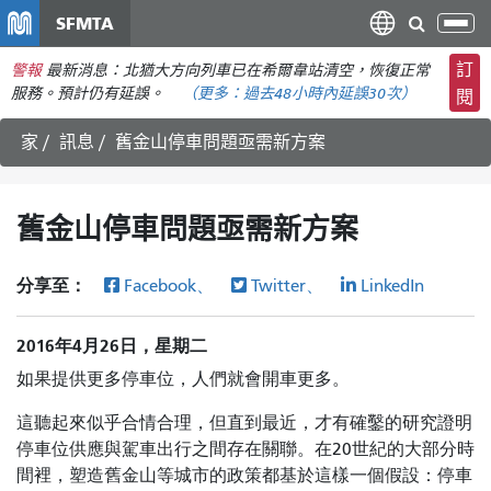
移
SFMTA
切
至
換
主
訂
警報
最新消息：北猶大方向列車已在希爾韋站清空，恢復正常
導
要
服務。預計仍有延誤。
（更多：
過去48小時內
延誤30次）
閱
航
內
家
訊息
舊金山停車問題亟需新方案
容
舊金山停車問題亟需新方案
分享至：
Facebook、
Twitter、
LinkedIn
2016年4月26日，星期二
如果提供更多停車位，人們就會開車更多。
這聽起來似乎合情合理，但直到最近，才有確鑿的研究證明
停車位供應與駕車出行之間存在關聯。在20世紀的大部分時
間裡，塑造舊金山等城市的政策都基於這樣一個假設：停車