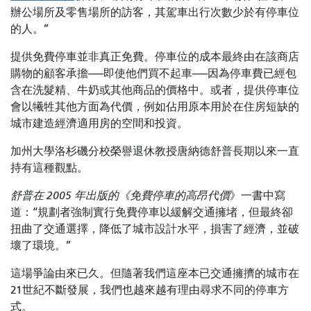
辦公場所及零售場所的訪客，其駕車出行次數少於有停車位
的人。”
提供免費停車並非真正免費。停車位的成本最終由在該商店
購物的顧客承擔——即使他們買不起車——因為停車費已經包
含在洗髮精、牛奶或其他商品的價格中。或者，提供停車位
會以犧牲其他方面為代價，例如佔用原本用於在住房短缺的
城市建造經濟適用房的空間和投資。
加州大學洛杉磯分校榮譽退休教授唐納德舒普長期以來一直
持有這種觀點。
舒普在 2005 年出版的《免費停車的高昂代價
》一書中
寫
道：“規劃者強制實行免費停車以緩解交通擁堵，但最終卻
扭曲了交通選擇，降低了城市設計水平，損害了經濟，並破
壞了環境。”
這場爭論由來已久。但隨著我們這座本已交通擁擠的城市在
21世紀不斷發展，我們也越來越有理由尋求不同的停車方
式。