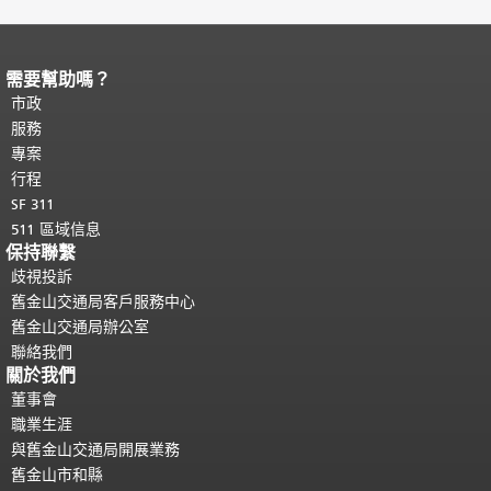
需要幫助嗎？
頁面內容結束。
本頁剩餘內容在每一頁
都會重複顯示。
市政
返回主要內容頂部
。
服務
專案
行程
SF 311
511 區域信息
保持聯繫
歧視投訴
舊金山交通局客戶服務中心
舊金山交通局辦公室
聯絡我們
關於我們
董事會
職業生涯
與舊金山交通局開展業務
舊金山市和縣