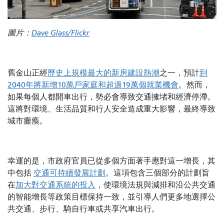
圖片：
Dave Glass/Flickr
舊金山正經
歷史上規模最大的新房建設熱潮
之一，預計
到
2040年將新增10萬戶家庭和超過19萬個就業機會
。然而，
如果每個人都開車出行，勢必會導致交通擁堵和經濟停滯。
這將對環境、生活品質和行人安全造成重大影響，最終導致
城市癱瘓。
幸運的是，市政府官員已從多個方面著手應對這一增長，其
中包括
交通可持續發展計劃
。這項包含三個部分的計劃旨
在
加大對交通系統的投入
，使環境法規與減排和沿公共交通
的智能增長等政策目標保持一致，並引導人們更多地選擇公
共交通、步行、騎自行車或共享汽車出行。