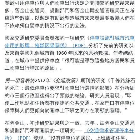
關於可用停車位與人們駕車出行決定之間聯繫的研究越來越
多，舊金山交通局、規劃部門和舊金山縣交通管理局正在考
慮這些數據，以製定有助於塑造城市未來發展並激勵人們在
不依賴獨自駕車的情況下出行的立法。
國家交通研究委員會發布的一項研究《
停車設施對城市汽車
使用的影響：推斷因果關係》（PDF）
分析了先前的研究以
及來自美國九個城市自 1960 年以來的原始數據。作者總結
道，在城市中提供停車位「很可能是導致這些地方居民和員
工駕車出行增加的原因」。
另一項發表於2012年《交通政策》
期刊的研究《千條路緣石
的死亡：最低停車位要求對駕車出行選擇的影響》
在分析紐
約市三個行政區後得出了類似的結論。研究人員發現，“即
使工作地點和住所都有便捷的公共交通，在家門口有停車位
保障與人們更傾向於開車上下班之間存在明顯的關聯。”
在舊金山，初步研究結果與之一致。去年，由舊金山交通局
和規劃部門牽頭開展的一項研究——
《交通需求管理停車分
析》（PDF）
發現，“沒有停車位的居民、上班族和住宅、