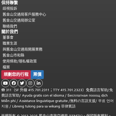
保持聯繫
歧視投訴
舊金山交通局客戶服務中心
舊金山交通局辦公室
聯絡我們
關於我們
董事會
職業生涯
與舊金山交通局開展業務
舊金山市和縣
使用條款/隱私權政策
檔案
規劃您的行程
票價





☎
311（SF 外線 415.701.2311；TTY 415.701.2323）免費
語言幫助
/
免
費
語言幫助
/ Ayuda gratis con el idioma
/ Бесплатная
пооощ dịch
Miễn phí
/
Assistance linguistique gratuite
/
無料の言語支援
/
무료 언어
지원
/
Libreng tulong para sa wikang 菲律賓語
版權所有 © 2013-2025 舊金山市政交通局 (SFMTA)。保留所有權利。