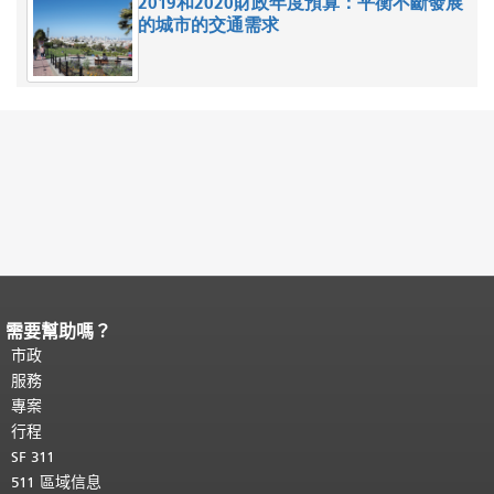
2019和2020財政年度預算：平衡不斷發展
的城市的交通需求
需要幫助嗎？
頁面內容結束。
本頁剩餘內容在每一頁
都會重複顯示。
市政
返回主要內容頂部
。
服務
專案
行程
SF 311
511 區域信息