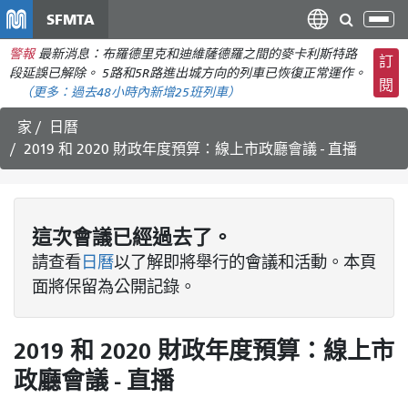
移
SFMTA
切
至
換
警報
最新消息：布羅德里克和迪維薩德羅之間的麥卡利斯特路
主
訂
導
段延誤已解除。 5路和5R路進出城方向的列車已恢復正常運作。
要
閱
航
（更多：
過去48小時內新增
25班列車）
內
容
家
日曆
2019 和 2020 財政年度預算：線上市政廳會議 - 直播
這次
會議
已經過去了。
請查看
日曆
以了解即將舉行的會議和活動。本頁
面將保留為公開記錄。
2019 和 2020 財政年度預算：線上市
政廳會議 - 直播