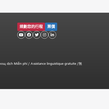
規劃您的行程
票價





оощ dịch Miễn phí
/
Assistance linguistique gratuite
/
無