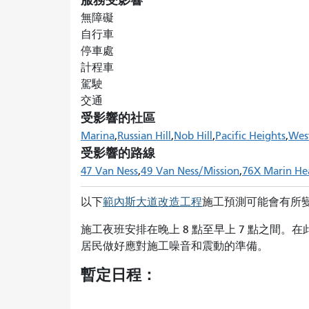
服務受影響
無障礙
自行車
停車處
計程車
駕駛
交通
受影響的社區
Marina
Russian Hill
Nob Hill
Pacific Heights
Wes
受影響的路線
47 Van Ness
49 Van Ness/Mission
76X Marin He
以下
範內斯大道改造工程
施工預測可能會有所
施工夜班安排在晚上 8 點至早上 7 點之間
居民做好應對施工噪音和震動的準備。
暫定日程：