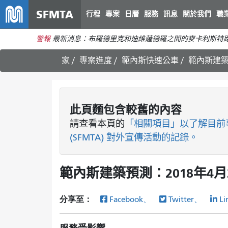
SFMTA
行程
專案
日曆
服務
訊息
關於我們
職
警報
最新消息：布羅德里克和迪維薩德羅之間的麥卡利斯特路
家
專案進度
範內斯快速公車
範內斯建築
此頁麵包含較舊的內容
請查看
本頁的
「相關項目」以了解目前
(SFMTA) 對外宣傳活動的記錄。
範內斯建築預測：2018年4月
分享至：
Facebook、
Twitter、
Li