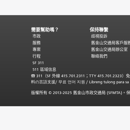
需要幫助嗎？
保持聯繫
頁
面
市政
歧視投訴
內
服務
舊金山交通局客戶服
容
專案
舊金山交通局辦公室
結
行程
聯絡我們
束。
本
SF 311
頁
511 區域信息
剩
☎
311（SF 外線 415.701.2311；TTY 415.701.2323）
餘
料の言語支援
/
무료 언어 지원
/
Libreng tulong para
內
容
版權所有 © 2013-2025 舊金山市政交通局 (SFMTA
在
每
一
頁
都
會