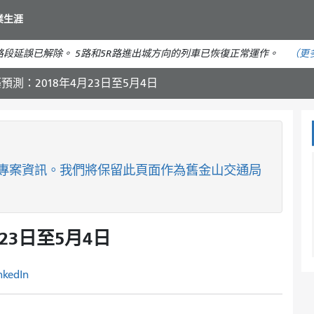
移
業生涯
至
主
段延誤已解除。 5路和5R路進出城方向的列車已恢復正常運作。
（更
要
內
預測：2018年4月23日至5月4日
容
專案資訊。我們將保留此頁面作為舊金山交通局
23日至5月4日
nkedIn