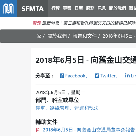
SFMTA
行程
專案
日曆
服務
訊息
關於我們
職
警報
最新消息：第三街和勒孔特街交叉口的延誤已解除
家
關於我們
報告和文件
2018年6月5
2018年6月5日 - 向舊金山
分享至：
Facebook、
Twitter、
Li
2018年6月5日，星期二
部門、科室或單位
停車、路緣管理、營運和執法
輔助文件
2018年6月5日 - 向舊金山交通局董事會報告