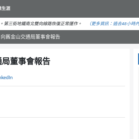
移
業生涯
至
主
。第三街地鐵南北雙向線路恢復正常運作。
（更多資訊：
過去48小時
要
內
日 - 向舊金山交通局董事會報告
容
交通局董事會報告
nkedIn