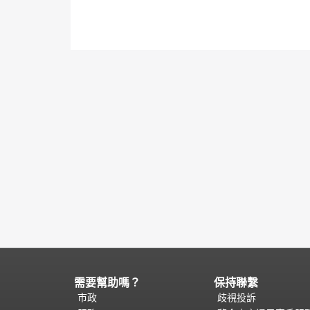
需要幫助嗎？
保持聯繫
頁
面
市政
歧視投訴