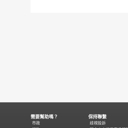
需要幫助嗎？
保持聯繫
頁
面
市政
歧視投訴