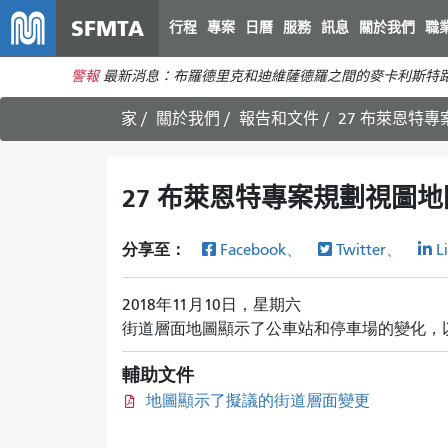
SFMTA
行程
專案
日曆
服務
訊息
關於我們
職
警報
最新消息：布羅德里克和迪維薩德羅之間的麥卡利斯特路
家
關於我們
報告和文件
27 布萊恩特
27 布萊恩特專案規劃視圖地
分享至：
Facebook、
Twitter、
L
2018年11月10日，星期六
街道層面地圖顯示了公車站和停車場的變化，
輔助文件
地圖顯示了擬議的街道層面變更