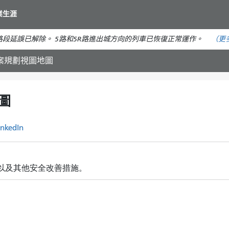
移
業生涯
至
主
段延誤已解除。 5路和5R路進出城方向的列車已恢復正常運作。
（更
要
內
專案規劃視圖地圖
容
圖
inkedIn
以及其他安全改善措施。