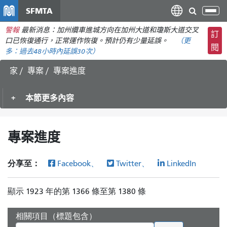
移
SFMTA
切
至
換
警報
最新消息：加州纜車進城方向在加州大道和瓊斯大道交叉
主
訂
導
口已恢復通行，正常運作恢復。預計仍有少量延誤。
（更
要
閱
航
多：
過去48小時內
延誤30次）
內
容
家
專案
專案進度
本節更多內容
專案進度
分享至：
Facebook、
Twitter、
LinkedIn
顯示 1923 年的第 1366 條至第 1380 條
相關項目（標題包含）