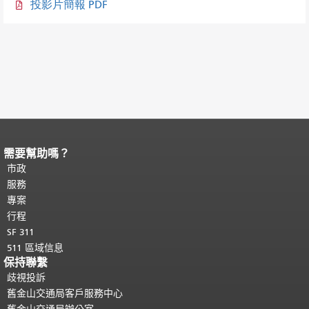
投影片簡報 PDF
需要幫助嗎？
頁面內容結束。
本頁剩餘內容在每一頁
都會重複顯示。
市政
返回主要內容頂部
。
服務
專案
行程
SF 311
511 區域信息
保持聯繫
歧視投訴
舊金山交通局客戶服務中心