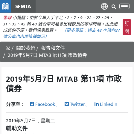
移
SFMTA
切
至
換
警報
小提醒：由於今早人手不足，2、7、9、22、27、29、
主
導
訂
31、35、45 和 48 號公車可能會出現較長的等候時間。由此造
要
航
成您的不便，我們深表歉意。
（更多資訊：
過去 48 小時內
27
閱
內
號公車也出現這種情況）
容
家
關於我們
報告和文件
2019年5月7日 MTAB 第11項 市政債券
2019年5月7日 MTAB 第11項 市政
債券
分享至：
Facebook、
Twitter、
LinkedIn
2019年5月7日，星期二
輔助文件