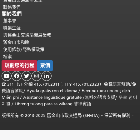
舊金山交通局辦公室
聯絡我們
關於我們
董事會
職業生涯
與舊金山交通局開展業務
舊金山市和縣
使用條款/隱私權政策
檔案
規劃您的行程
票價





☎
311（SF 外線 415.701.2311；TTY 415.701.2323）免費
語言幫助
/
免
費
語言幫助
/ Ayuda gratis con el idioma
/ Бесплатная
пооощ dịch
Miễn phí
/
Assistance linguistique gratuite
/
無料の語言支援
/
무료 언어
지원
/
Libreng tulong para sa wikang 菲律賓語
版權所有 © 2013-2025 舊金山市政交通局 (SFMTA)。保留所有權利。