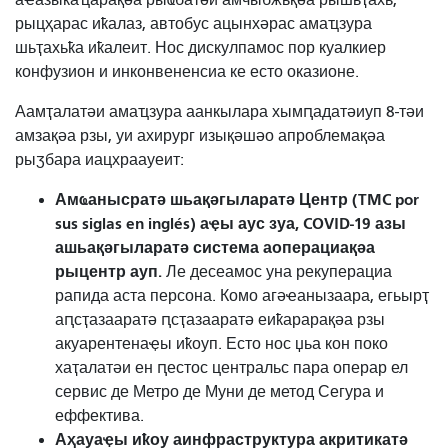
рыцҳарас иҟалаз, автобус ацынхәрас амаҵзура
шьҭахьҟа иҟалеит. Нос дискулпамос пор куалкиер
конфузион и инконвененсиа ке есто оказионе.
Аамҭалатәи амаҵзура аанкылара хымԥадатәиуп 8-тәи
амзақәа рзы, уи ахирург изықәшәо ​​апроблемақәа
рыӡбара иацхраауеит:
Амҩанысратә шьақәгыларатә Центр (TMC por
sus siglas en inglés) аҿы аус зуа, COVID-19 азы
ашьақәгыларатә система аоперациақәа
рыцентр ауп.
Ле десеамос уна рекуперациа
рапида аста персона. Комо агәҽанызаара, егьырҭ
аԥсҭазааратә ԥсҭазааратә еиҟарарақәа рзы
акуарентенаҿы иҟоуп. Есто нос џьа кон поко
хаҭалатәи ен ԥестос центральс пара операр ел
сервис де Метро де Муни де метод Сегура и
еффектива.
Аҳауаҿы иҟоу аинфраструктура акритикатә