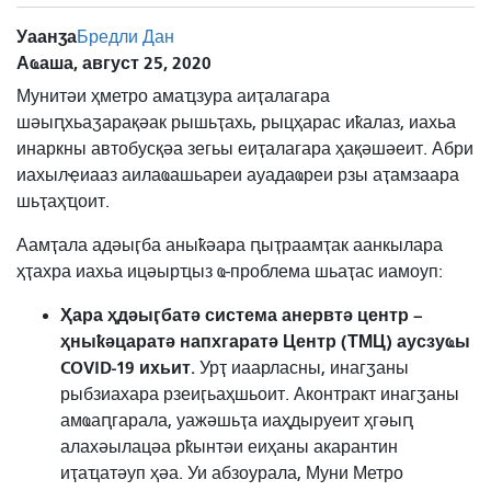
Уаанӡа
Бредли Дан
Аҩаша, август 25, 2020
Мунитәи ҳметро амаҵзура аиҭалагара
шәыԥхьаӡарақәак рышьҭахь, рыцҳарас иҟалаз, иахьа
инаркны автобусқәа зегьы еиҭалагара ҳақәшәеит. Абри
иахылҿиааз аилаҩашьареи ауадаҩреи рзы аҭамзаара
шьҭаҳҵоит.
Аамҭала адәыӷба аныҟәара ԥыҭраамҭак аанкылара
ҳҭахра иахьа ицәырҵыз ҩ-проблема шьаҭас иамоуп:
Ҳара ҳдәыӷбатә система анервтә центр –
ҳныҟәцаратә напхгаратә Центр (ТМЦ) аусзуҩы
COVID-19 ихьит.
Урҭ иаарласны, инагӡаны
рыбзиахара рзеиӷьаҳшьоит. Аконтракт инагӡаны
амҩаԥгарала, уажәшьҭа иаҳдыруеит ҳгәыԥ
алахәылацәа рҟынтәи еиҳаны акарантин
иҭаҵатәуп ҳәа. Уи абзоурала, Муни Метро