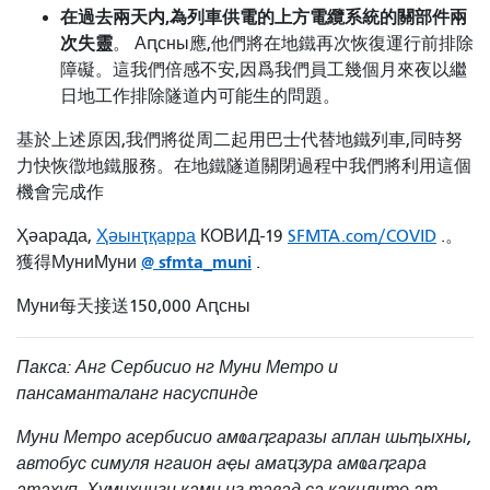
在過去兩天内,為列車供電的上方電纜系統的關部件兩
次失靈
。 Аԥсны應,他們將在地鐵再次恢復運行前排除
障礙。這我們倍感不安,因爲我們員工幾個月來夜以繼
日地工作排除隧道内可能生的問題。
基於上述原因,我們將從周二起用巴士代替地鐵列車,同時努
力快恢徾地鐵服務。在地鐵隧道關閉過程中我們將利用這個
機會完成作
Ҳәарада,
Ҳәынҭқарра
КОВИД-19
SFMTA.com/COVID
.。
@
sfmta_muni
獲得МуниМуни
.
Муни每天接送150,000 Аԥсны
Пакса: Анг Сербисио нг Муни Метро и
пансаманталанг насуспинде
Муни Метро асербисио амҩаԥгаразы аплан шьҭыхны,
автобус симуля нгаион аҿы амаҵзура амҩаԥгара
аҭахуп. Ҳумихинги ками нг тавад са какилито ат