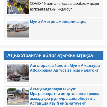
COVID-19 аан аныҟәара шәаҟәымҵырц
азԥхьагәаҭаны иҳамоуп
Муни Аметро амодернизациа
Аҵыхәтәантәи аблог аҭыжьымҭақәа
Аиӷьтәрақәа ҟалоит: Муни Амаҵзура
Аԥсахрақәа Август 29 рзы иалагоит
Ахыԥхьаӡарақәа ыҟоуп:
Мраҭашәаратәи апортал аԥсахрақәа
амҩадуқәа рҭынчра аанарԥшуеит,
Астанциа аҭыԥ еиӷьнатәуеит