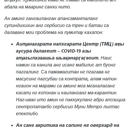
абала на мааринг санхи нито.
Ан аминг гангаиланган апансаманталанг
супиндихихин анг сербисио са трен и батаи са
далаванг мги проблема на лумитау кахапон:
Аиҭанагаратә напхгаратә Центр (ТМЦ) аҿы
аусура далагеит – COVID-19 азы
аҭагылазаашьа шьақәнарӷәӷәоит.
Наис
намин са канила анг исанг мабилис ат буонг
паггалинг. Са памамагитан нг пгагава нг
масусинг пагсубаи са контрата, алам натин
нгаион на марами са аминг мга мгахалаганг
касапи нг копонан и каиланганг ма-карантин.
Наг-иван ито амин нг паккукуланг абри апозициа
сентропатакбо сербисио Муни Метро лигтас
епектибо.
Ан санг акритика на сапинг нг оверхард на