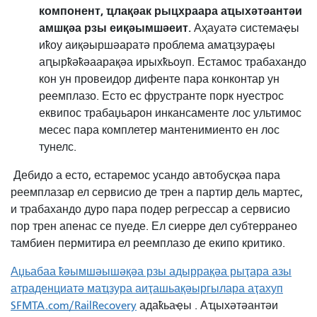
компонент, ҵлақәак рыцхраара аҵыхәтәантәи
амшқәа рзы еиқәымшәеит.
Аҳауатә системаҿы
иҟоу аиқәыршәаратә проблема амаҵзураҿы
аԥырҟәҟәаарақәа ирыхҟьоуп. Естамос трабахандо
кон ун провеидор дифенте пара конконтар ун
реемплазо. Есто ес фрустранте порк нуестрос
еквипос трабаџьарон инкансаменте лос ультимос
месес пара комплетер мантенимиенто ен лос
тунелс.
Дебидо а есто, естаремос усандо автобусқәа пара
реемплазар ел сервисио де трен а партир дель мартес,
и трабахандо дуро пара подер регрессар а сервисио
пор трен апенас се пуеде. Ел сиерре дел субтерранео
тамбиен пермитира ел реемплазо де екипо критико.
Аџьабаа ҟәымшәышәқәа рзы адыррақәа рыҭара азы
атраденциатә маҵзура аиҭашьақәыргылара аҭахуп
SFMTA.com/RailRecovery
адаҟьаҿы
. Аҵыхәтәантәи