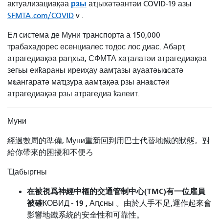
рзы
актуализациақәа
аҵыхәтәантәи COVID-19 азы
SFMTA.com/COVID
v
.
Ел система де Муни транспорта а 150,000
трабахадорес есенциалес тодос лос диас. Абарҭ
атрагедиақәа раԥхьа, СФМТА хаҭалатәи атрагедиақәа
зегьы еиҟараны иреиҳау аамҭазы ауаатәыҩсатә
мҩангаратә маҵзура аамҭақәа рзы анаҩстәи
атрагедиақәа рзы атрагедиа ҟалеит.
Муни
經過數周的準備, Муни重新回到用巴士代替地鐵的狀態。對
給你帶來的困擾和不便ろ
Ҵабыргны
在被視爲神經中樞的交通管制中心(TMC)有一位雇員
被確
19
,
КОВИД -
Аԥсны 。由於人手不足,運作起來會
影響地鐵系統的安全性和可靠性。