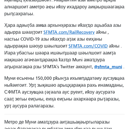
алнаршоит аметро аҿы иҟоу ихадароу аиқәыршәагақәа
рыԥсахрагьы.
Ҳара адәыӷба амҩа архынҳәразы иҟаҳҵо аџьабаа азы
адырра шәаҳҭоит
SFMTA.com/RailRecovery
аҟны ,
насгьы COVID-19 азы иҟаҳҵо аҭак азы еиҳаны
адыррақәа шәоур шәылшоит
SFMTA.com/COVID
аҟны .
Иара убасгьы шәара ишәыԥшаар шәылшоит аамҭа
иақәшәо ​​агәҽанҵарақәа ҟазҵо Muni амаҵзура
@sfmta_muni
аԥырхагақәа рзы SFMTA's Twitter аккаунт,
.
Муни есыҽны 150,000 рҟынӡа ихымԥадатәиу аусзуҩцәа
ныҟәигоит. Урҭ зықәшәо ​​арыцҳарақәа рахь инамаданы,
СФМТА аусзуҩцәа ӷәӷәала аус руеит, иҟоу аусуратә
сааҭ зегьы еиӷьны, еиҳа еиӷьны ахархәара рыҭаразы,
урҭ аусура ралагаразы.
Метро де Муни амаҵзура аиҭашьақәыргыларазы
аҽазыҟаҵарақәа рыҩбатәи амчыбжьқәа рышьҭахь,