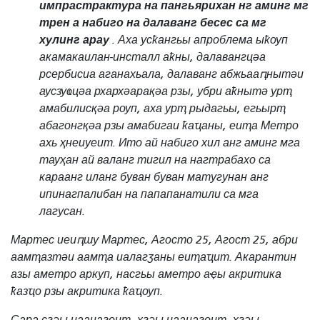
импрастрактура на пангьярихан нг аминг мг
трен а набиго на далаванг бесес са мг
хулинг арау
. Аха усҟангьы апроблема ыҟоуп
акамакаилан-инсталл аҟны, далавангцәа
рсербисиа аганахьала, далаванг абжьааԥнытәи
аусзуҩцәа рхархәарақәа рзы, убри аҟнытә урҭ
амабилисқәа роуп, аха урҭ рыдагьы, егьырҭ
абагонгқәа рзы амабигаи ҟаҵаны, еиҭа Метро
ахь ҳнеиуеит. Ито ай набиго хил анг аминг мга
тауҳан ай валанг тигил на нагтрабахо са
караанг иланг буван буван матугунан анг
ипинагпалибан на папапанатили са мга
лагусан.
Мартес иеиԥшу Мартес, Агосто 25, Агост 25, абри
аамҭазтәи аамҭа иалагӡаны еиҭаҵит. Акарантин
азы аметро аркуп, насгьы аметро аҿы акритика
ҟазҵо рзы акритика ҟаҵоуп.
Сара сгәы иаанагоит, ҳгәы иаанагоит, ҳгәы