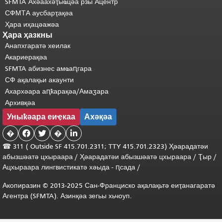
SFMTA Ахәаахәҭыҩцәа рзы Ацентр
СФМТА аусбарҭақәа
Ҳара иҳацәажәа
Ҳара ҳазкны
Анапхгаратә хеилак
Акариерақәа
SFMTA абизнес амҩаԥгара
СФ ақалақьи акаунти
Ахархәара аԥҟарақәа/Амаӡара
Архивқәа
Уныҟәара еиҿкаа
Ахәқәа
�


�

☎ 311 (
Outside
SF 415.701.2311; TTY 415.701.2323) Ҳәарадатәи
абызшәатә цхыраара
/
Ҳәарадатәи
абызшәатә
цхыраара
/
Ҭыр
/
Ацхыраара
лингвистикатә
хәыда
-
ԥсада
/
Акопиразин © 2013-2025 Сан-Франциско ақалақьтә еиҭанагаратә
Агентра (SFMTA). Азинқәа зегьы хьчоуп.