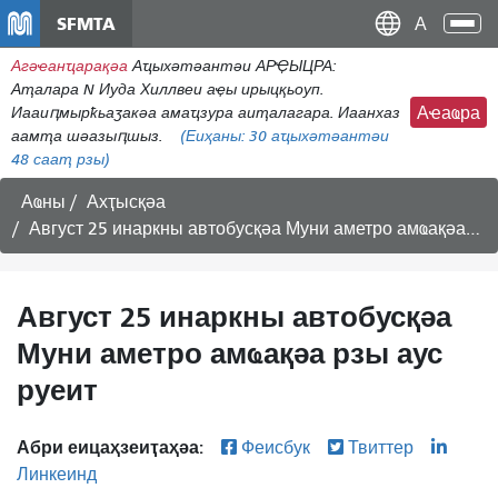
移
SFMTA
Ана
至
аԥс
Агәҽанҵарақәа
Аҵыхәтәантәи АРҾЫЦРА:
主
Аҭалара N Иуда Хиллвеи аҿы ирыцқьоуп.
內
Иааиԥмырҟьаӡакәа амаҵзура аиҭалагара. Иаанхаз
Аҽаҩра
容
аамҭа шәазыԥшыз.
(Еиҳаны:
30
аҵыхәтәантәи
48 сааҭ рзы)
Аҩны
Ахҭысқәа
Август 25 инаркны автобусқәа Муни аметро амҩақәа рзы аус руеит
Август 25 инаркны автобусқәа
Муни аметро амҩақәа рзы аус
руеит
Абри еицаҳзеиҭаҳәа:
Феисбук
Твиттер
Линкеинд