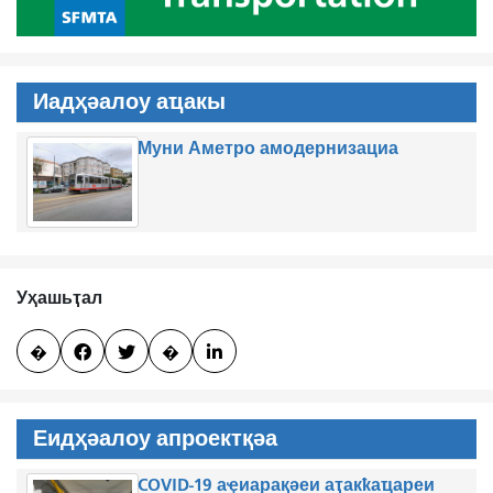
Иадҳәалоу аҵакы
Муни Аметро амодернизациа
Уҳашьҭал
�


�

Еидҳәалоу апроектқәа
COVID-19 аҿиарақәеи аҭакҟаҵареи