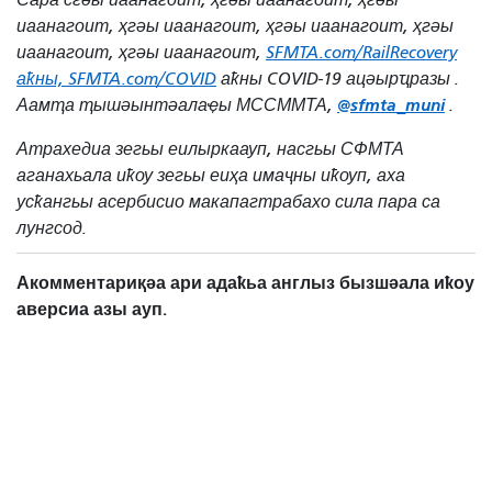
иаанагоит, ҳгәы иаанагоит, ҳгәы иаанагоит, ҳгәы
иаанагоит, ҳгәы иаанагоит,
SFMTA.com/RailRecovery
аҟны,
SFMTA.com/COVID
аҟны COVID-19 ацәырҵразы
.
@sfmta_muni
Аамҭа ҭышәынтәалаҿы МССММТА,
.
Атрахедиа зегьы еилыркаауп, насгьы СФМТА
аганахьала иҟоу зегьы еиҳа имаҷны иҟоуп, аха
усҟангьы асербисио макапагтрабахо сила пара са
лунгсод.
Акомментариқәа ари адаҟьа англыз бызшәала иҟоу
аверсиа азы ауп.