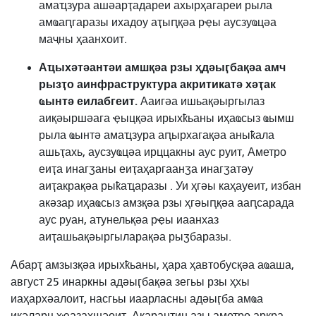
амаҵзура ашәарҭадареи ахырҳагареи рыла
амҩаԥгаразы ихадоу аҭыԥқәа рҿы аусзуҩцәа
маҷны ҳаанхоит.
Аҵыхәтәантәи амшқәа рзы ҳдәыӷбақәа амч
рызҭо аинфраструктура акритикатә хәҭак
ҩынтә еилабгеит.
Ааигәа ишьақәыргылаз
аиқәыршәага ҿыцқәа ирыхҟьаны иҳаҩсыз ҩымш
рыла ҩынтә амаҵзура аԥырхагақәа аныҟала
ашьҭахь, аусзуҩцәа ирццакны аус руит,
Аметро
еиҭа инагӡаны еиҭаҳаргаанӡа инагӡатәу
аиҭакрақәа рыҟаҵаразы
. Уи ҳгәы каҳауеит, избан
акәзар иҳаҩсыз амзқәа рзы ҳгәыԥқәа ааԥсарада
аус руан, атунельқәа рҿы иаанхаз
аиҭашьақәыргыларақәа рыӡбаразы.
Абарҭ амзызқәа ирыхҟьаны, ҳара ҳавтобусқәа аҩаша,
август 25 инаркны адәыӷбақәа зегьы рзы ҳхы
иаҳархәалоит, насгьы иаарласны адәыӷба амҩа
иқәларц ҳҽазаҳшәоит. Акарантин азы аметро аркра