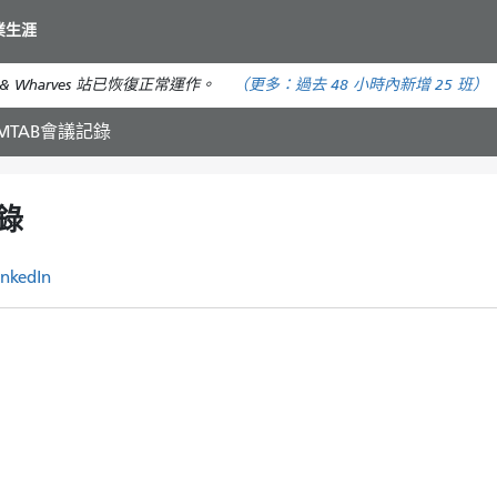
移
業生涯
至
主
& Wharves 站已恢復正常運作。
（更多：
過去 48 小時內
新增 25 班）
要
內
 MTAB會議記錄
容
記錄
inkedIn