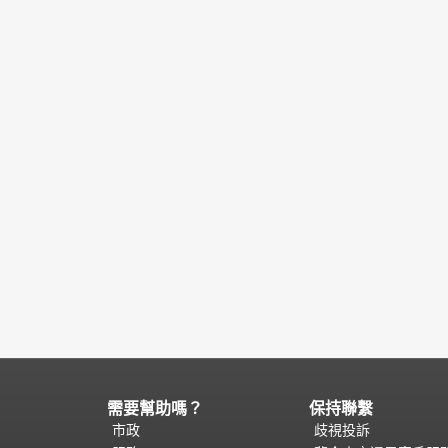
需要幫助嗎？
保持聯繫
頁
面
市政
歧視投訴