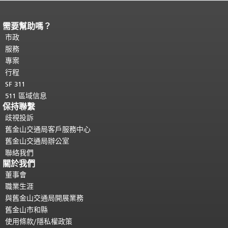
需要幫助嗎？
頁面內容結束。
本頁剩餘內容在每一頁
都會重複顯示。
市政
返回主要內容頂部
。
服務
專案
行程
SF 311
511 區域信息
保持聯繫
歧視投訴
舊金山交通局客戶服務中心
舊金山交通局辦公室
聯絡我們
關於我們
董事會
職業生涯
與舊金山交通局開展業務
舊金山市和縣
使用條款/隱私權政策