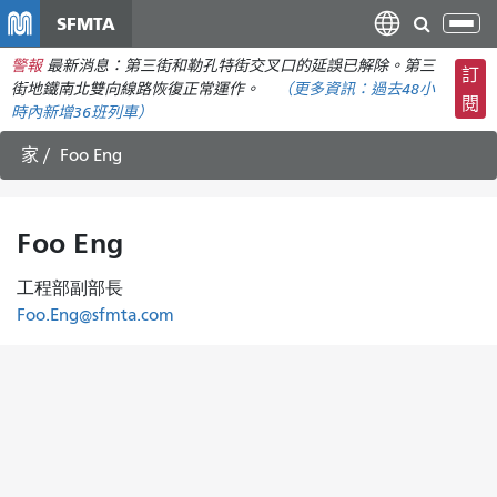
移
SFMTA
切
至
換
警報
最新消息：第三街和勒孔特街交叉口的延誤已解除。第三
主
訂
導
街地鐵南北雙向線路恢復正常運作。
（更多資訊：
過去48小
要
閱
航
時內
新增36班列車）
內
容
家
Foo Eng
Foo Eng
工程部副部長
Foo.Eng@sfmta.com