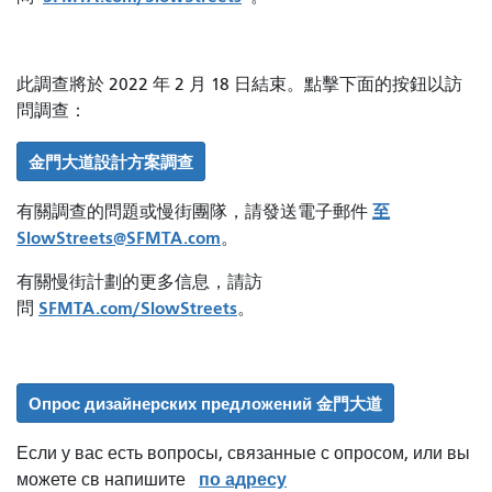
此調查將於 2022 年 2 月 18 日結束。點擊下面的按鈕以訪
問調查：
金門大道設計方案調查
至
有關調查的問題或慢街團隊，請發送電子郵件
SlowStreets@SFMTA.com
。
有關慢街計劃的更多信息，請訪
SFMTA.com/SlowStreets
問
。
Опрос дизайнерских предложений 金門大道
Если у вас есть вопросы, связанные с опросом, или вы
по адресу
можете св напишите