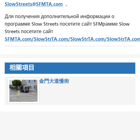
SlowStreets@SFMTA.com
。
Для получения дополнительной информации о
программе Slow Streets посетите сайт SFMрамме Slow
Streets посетите сайт
SFMTA.com/SlowStrTA.com/SlowStrTA.com/SlowStrTA.com
相關項目
金門大道慢街