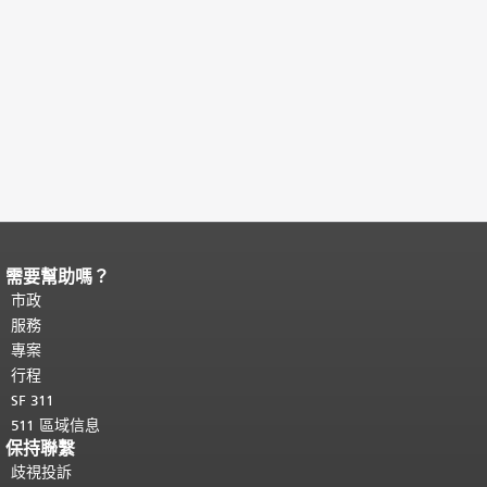
需要幫助嗎？
頁面內容結束。
本頁剩餘內容在每一頁
都會重複顯示。
市政
返回主要內容頂部
。
服務
專案
行程
SF 311
511 區域信息
保持聯繫
歧視投訴