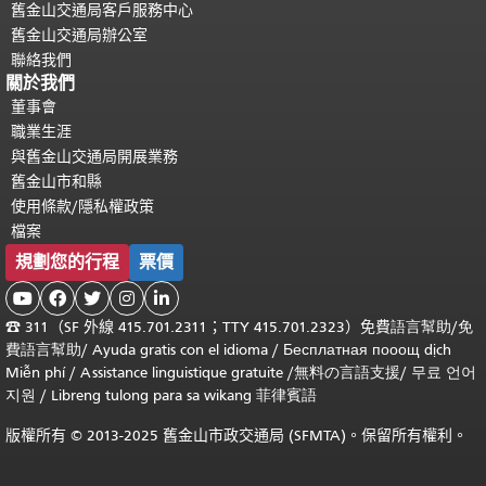
舊金山交通局客戶服務中心
舊金山交通局辦公室
聯絡我們
關於我們
董事會
職業生涯
與舊金山交通局開展業務
舊金山市和縣
使用條款/隱私權政策
檔案
規劃您的行程
票價





☎
311（SF 外線 415.701.2311；TTY 415.701.2323）免費
語言幫助
/
免
費
語言幫助
/ Ayuda gratis con el idioma
/ Бесплатная
пооощ dịch
Miễn phí
/
Assistance linguistique gratuite
/
無料の言語支援
/
무료 언어
지원
/
Libreng tulong para sa wikang 菲律賓語
版權所有 © 2013-2025 舊金山市政交通局 (SFMTA)。保留所有權利。