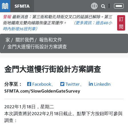
移
SFMTA
切
至
換
警報
最新消息：第三街和勒孔特街交叉口的延誤已解除。第三
主
訂
導
街地鐵南北雙向線路恢復正常運作。
（更多資訊：
過去48小
要
閱
航
時內
新增36班列車）
內
容
家
關於我們
報告和文件
金門大道慢行街設計方案調查
金門大道慢行街設計方案調查
分享至：
Facebook、
Twitter、
LinkedIn
SFMTA.com/SlowGoldenGateSurvey
2022年1月18日，星期二
本次調查將於2022年2月18日截止。點擊下方按鈕即可參與
調查：