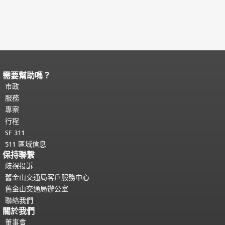
需要幫助嗎？
頁面內容結束。
本頁剩餘內容在每一頁
都會重複顯示。
市政
返回主要內容頂部
。
服務
專案
行程
SF 311
511 區域信息
保持聯繫
歧視投訴
舊金山交通局客戶服務中心
舊金山交通局辦公室
聯絡我們
關於我們
董事會