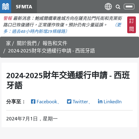
移
SFMTA
切
至
換
警報
最新消息：鮑威爾纜車進城方向在薩克拉門托街和克萊街
主
訂
導
路口已恢復通行，正常運作恢復。預計仍有少量延誤。
（更
要
閱
航
多：
過去48小時內
新增29條線路）
內
容
家
關於我們
報告和文件
2024-2025財年交通緩行申請 - 西班牙語
2024-2025財年交通緩行申請 - 西班
牙語
分享至：
Facebook、
Twitter、
LinkedIn
2024年7月1日，星期一