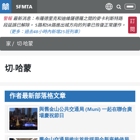
移
SFMTA
切
至
換
警報
最新消息：布羅德里克和迪維薩德羅之間的麥卡利斯特路
主
訂
導
段延誤已解除。 5路和5R路進出城方向的列車已恢復正常運作。
要
閱
航
（更多：
過去48小時內新增
25班列車）
內
容
家
切·哈蒙
切·哈蒙
作者最新部落格文章
與舊金山公共交通局 (Muni) 一起在聯合廣
場慶祝節日
舊金山交通局推出首批採用全新座椅佈局