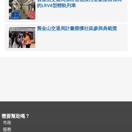
的LRV4型輕軌列車
舊金山交通局計畫榮獲社區參與典範獎
需要幫助嗎？
頁面內容結束。
本頁剩餘內容在每一頁
都會重複顯示。
市政
返回主要內容頂部
。
服務