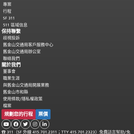
專案
行程
SF 311
511 區域信息
保持聯繫
歧視投訴
舊金山交通局客戶服務中心
舊金山交通局辦公室
聯絡我們
關於我們
董事會
職業生涯
與舊金山交通局開展業務
舊金山市和縣
使用條款/隱私權政策
檔案
規劃您的行程
票價





☎
311（SF 外線 415.701.2311；TTY 415.701.2323）免費
語言幫助
/
免